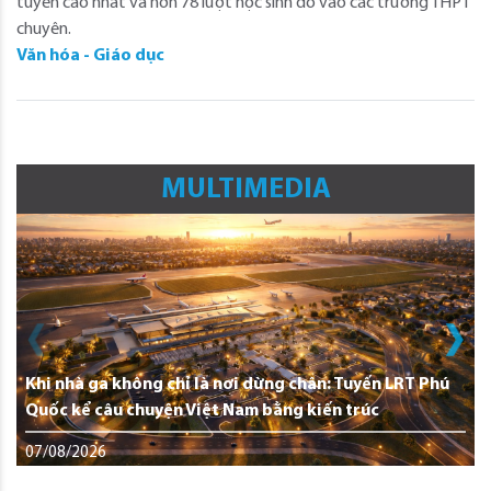
tuyển cao nhất và hơn 78 lượt học sinh đỗ vào các trường THPT
chuyên.
Văn hóa - Giáo dục
MULTIMEDIA
Khi nhà ga không chỉ là nơi dừng chân: Tuyến LRT Phú
Quốc kể câu chuyện Việt Nam bằng kiến trúc
07/08/2026