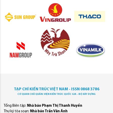
TẠP CHÍ KIẾN TRÚC VIỆT NAM - ISSN 0868 3786
CƠ QUAN CHỦ QUẢN: VIỆN KIẾN TRÚC QUỐC GIA - BỘ XÂY DỰNG
Tổng Biên tập:
Nhà báo Phạm Thị Thanh Huyền
Thư ký tòa soạn:
Nhà báo Trần Văn Ánh