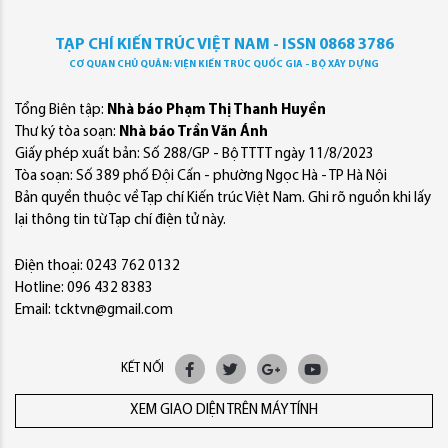
TẠP CHÍ KIẾN TRÚC VIỆT NAM - ISSN 0868 3786
CƠ QUAN CHỦ QUẢN: VIỆN KIẾN TRÚC QUỐC GIA - BỘ XÂY DỰNG
Tổng Biên tập:
Nhà báo Phạm Thị Thanh Huyền
Thư ký tòa soạn:
Nhà báo Trần Văn Ánh
Giấy phép xuất bản: Số 288/GP - Bộ TTTT ngày 11/8/2023
Tòa soạn: Số 389 phố Đội Cấn - phường Ngọc Hà - TP Hà Nội
Bản quyền thuộc về Tạp chí Kiến trúc Việt Nam. Ghi rõ nguồn khi lấy
lại thông tin từ Tạp chí điện tử này.
Điện thoại: 0243 762 0132
Hotline: 096 432 8383
Email: tcktvn@gmail.com
KẾT NỐI
XEM GIAO DIỆN TRÊN MÁY TÍNH