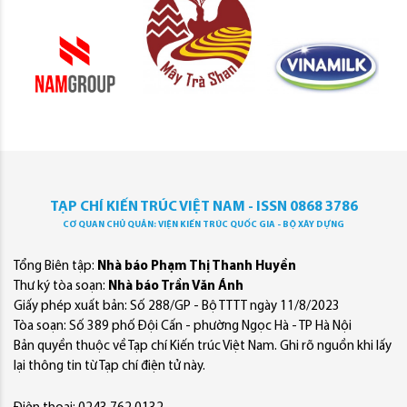
TẠP CHÍ KIẾN TRÚC VIỆT NAM - ISSN 0868 3786
CƠ QUAN CHỦ QUẢN: VIỆN KIẾN TRÚC QUỐC GIA - BỘ XÂY DỰNG
Tổng Biên tập:
Nhà báo Phạm Thị Thanh Huyền
Thư ký tòa soạn:
Nhà báo Trần Văn Ánh
Giấy phép xuất bản: Số 288/GP - Bộ TTTT ngày 11/8/2023
Tòa soạn: Số 389 phố Đội Cấn - phường Ngọc Hà - TP Hà Nội
Bản quyền thuộc về Tạp chí Kiến trúc Việt Nam. Ghi rõ nguồn khi lấy
lại thông tin từ Tạp chí điện tử này.