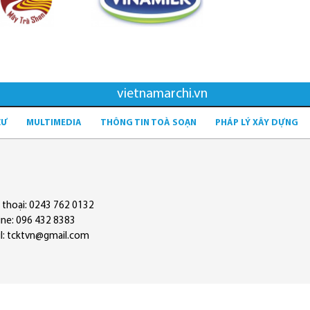
vietnamarchi.vn
CƯ
MULTIMEDIA
THÔNG TIN TOÀ SOẠN
PHÁP LÝ XÂY DỰNG
 thoại: 0243 762 0132
ine: 096 432 8383
l: tcktvn@gmail.com