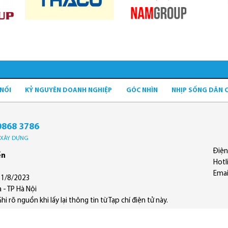
 NỐI
KỶ NGUYÊN DOANH NGHIỆP
GÓC NHÌN
NHỊP SỐNG DÂN 
0868 3786
Ộ XÂY DỰNG
Điện
ền
Hotl
Emai
11/8/2023
 - TP Hà Nội
 rõ nguồn khi lấy lại thông tin từ Tạp chí điện tử này.