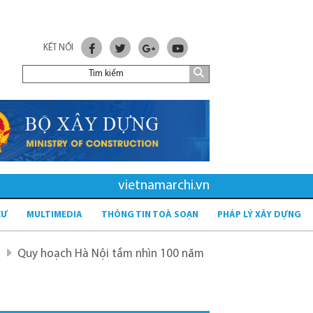
KẾT NỐI
vietnamarchi.vn
CƯ
MULTIMEDIA
THÔNG TIN TOÀ SOẠN
PHÁP LÝ XÂY DỰNG
ạch Hà Nội tầm nhìn 100 năm
Quy hoạch mới sau sáp nh