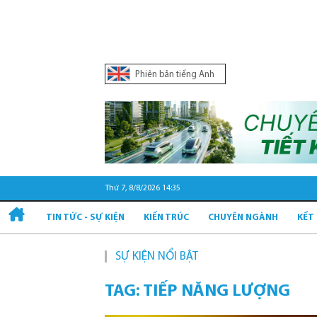
Phiên bản tiếng Anh
Thứ 7, 8/8/2026 14:36
TIN TỨC - SỰ KIỆN
KIẾN TRÚC
CHUYÊN NGÀNH
KẾT
SỰ KIỆN NỔI BẬT
Quy h
TAG: TIẾP NĂNG LƯỢNG