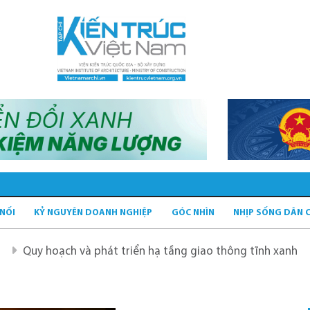
 NỐI
KỶ NGUYÊN DOANH NGHIỆP
GÓC NHÌN
NHỊP SỐNG DÂN 
oạch và phát triển hạ tầng giao thông tĩnh xanh
Quy ho