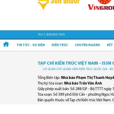
Thứ 7, 8/8/2026 14:36
TIN TỨC - SỰ KIỆN
KIẾN TRÚC
CHUYÊN NGÀNH
KẾT
TẠP CHÍ KIẾN TRÚC VIỆT NAM - ISSN 
CƠ QUAN CHỦ QUẢN: VIỆN KIẾN TRÚC QUỐC GIA - B
Tổng Biên tập:
Nhà báo Phạm Thị Thanh Huy
Thư ký tòa soạn:
Nhà báo Trần Văn Ánh
Giấy phép xuất bản: Số 288/GP - Bộ TTTT ngày 
Tòa soạn: Số 389 phố Đội Cấn - phường Ngọc Hà
Bản quyền thuộc về Tạp chí Kiến trúc Việt Nam. Ghi