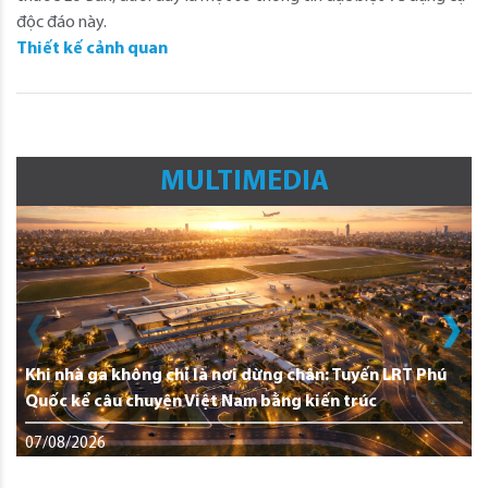
độc đáo này.
Thiết kế cảnh quan
MULTIMEDIA
Khi nhà ga không chỉ là nơi dừng chân: Tuyến LRT Phú
Quốc kể câu chuyện Việt Nam bằng kiến trúc
07/08/2026