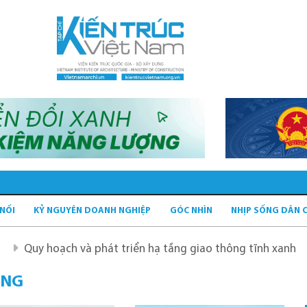
 NỐI
KỶ NGUYÊN DOANH NGHIỆP
GÓC NHÌN
NHỊP SỐNG DÂN 
oạch và phát triển hạ tầng giao thông tĩnh xanh
Quy ho
ỒNG