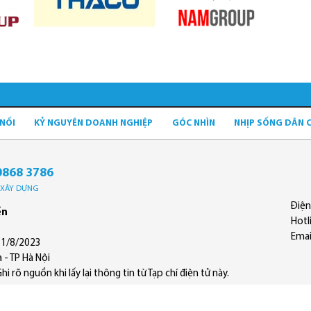
 NỐI
KỶ NGUYÊN DOANH NGHIỆP
GÓC NHÌN
NHỊP SỐNG DÂN 
0868 3786
Ộ XÂY DỰNG
Điện
ền
Hotl
Emai
11/8/2023
 - TP Hà Nội
 rõ nguồn khi lấy lại thông tin từ Tạp chí điện tử này.