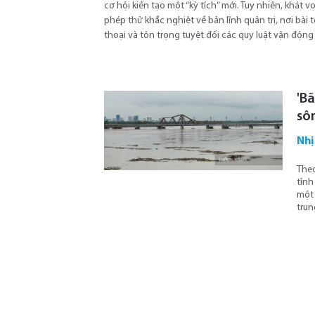
cơ hội kiến tạo một “kỳ tích” mới. Tuy nhiên, khát 
phép thử khắc nghiệt về bản lĩnh quản trị, nơi bài 
thoại và tôn trọng tuyệt đối các quy luật vận động
'Bã
sô
Nhị
Theo
tỉnh
một 
trun