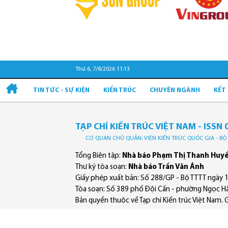
Thứ 6, 7/8/2026 11:13
TIN TỨC - SỰ KIỆN
KIẾN TRÚC
CHUYÊN NGÀNH
KẾT
TẠP CHÍ KIẾN TRÚC VIỆT NAM - ISSN 
CƠ QUAN CHỦ QUẢN: VIỆN KIẾN TRÚC QUỐC GIA - B
Tổng Biên tập:
Nhà báo Phạm Thị Thanh Huy
Thư ký tòa soạn:
Nhà báo Trần Văn Ánh
Giấy phép xuất bản: Số 288/GP - Bộ TTTT ngày 
Tòa soạn: Số 389 phố Đội Cấn - phường Ngọc Hà
Bản quyền thuộc về Tạp chí Kiến trúc Việt Nam. Ghi