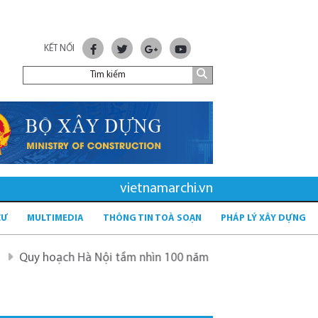
KẾT NỐI
vietnamarchi.vn
CƯ
MULTIMEDIA
THÔNG TIN TOÀ SOẠN
PHÁP LÝ XÂY DỰNG
ạch Hà Nội tầm nhìn 100 năm
Quy hoạch mới sau sáp nh