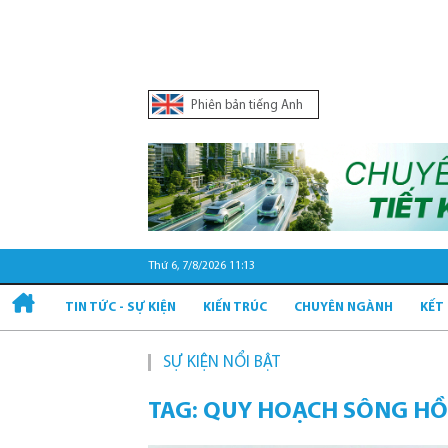
Phiên bản tiếng Anh
Thứ 6, 7/8/2026 11:13
TIN TỨC - SỰ KIỆN
KIẾN TRÚC
CHUYÊN NGÀNH
KẾT
SỰ KIỆN NỔI BẬT
Quy h
TAG: QUY HOẠCH SÔNG H