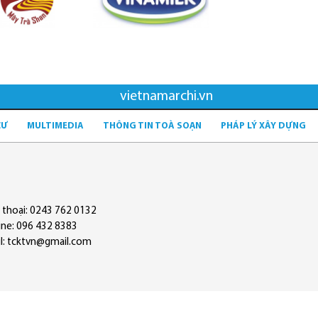
vietnamarchi.vn
CƯ
MULTIMEDIA
THÔNG TIN TOÀ SOẠN
PHÁP LÝ XÂY DỰNG
 thoại: 0243 762 0132
ine: 096 432 8383
l: tcktvn@gmail.com