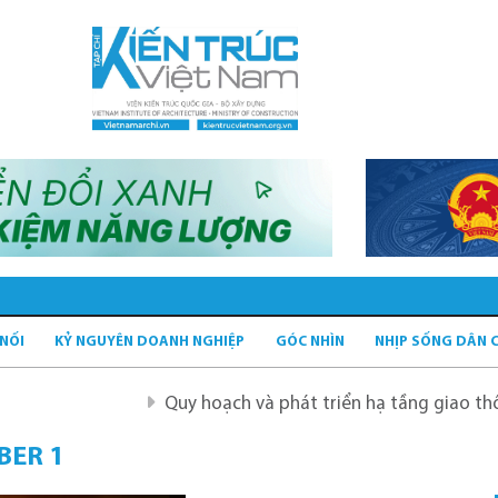
 NỐI
KỶ NGUYÊN DOANH NGHIỆP
GÓC NHÌN
NHỊP SỐNG DÂN 
Quy hoạch và phát triển hạ tầng giao thông tĩnh x
BER 1