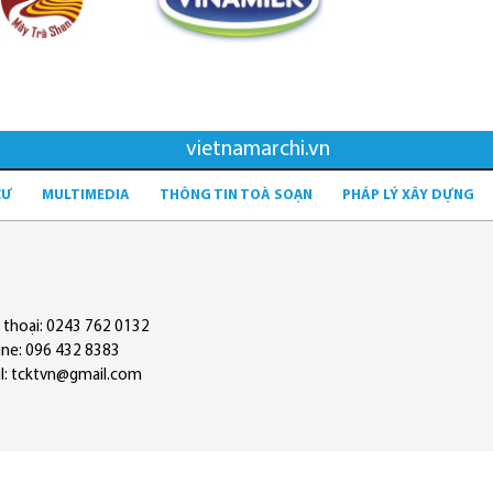
vietnamarchi.vn
CƯ
MULTIMEDIA
THÔNG TIN TOÀ SOẠN
PHÁP LÝ XÂY DỰNG
 thoại: 0243 762 0132
ine: 096 432 8383
l: tcktvn@gmail.com