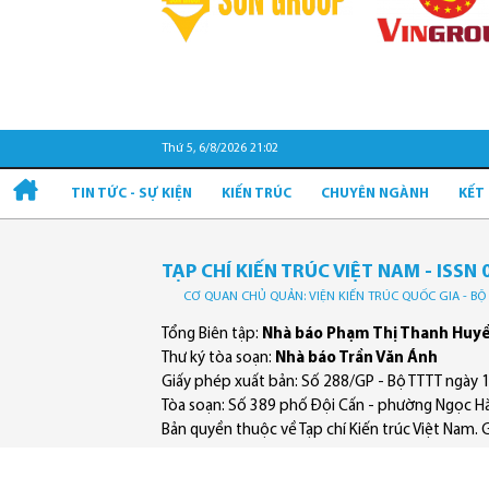
Thứ 5, 6/8/2026 21:02
TIN TỨC - SỰ KIỆN
KIẾN TRÚC
CHUYÊN NGÀNH
KẾT
TẠP CHÍ KIẾN TRÚC VIỆT NAM - ISSN 
CƠ QUAN CHỦ QUẢN: VIỆN KIẾN TRÚC QUỐC GIA - B
Tổng Biên tập:
Nhà báo Phạm Thị Thanh Huy
Thư ký tòa soạn:
Nhà báo Trần Văn Ánh
Giấy phép xuất bản: Số 288/GP - Bộ TTTT ngày 
Tòa soạn: Số 389 phố Đội Cấn - phường Ngọc Hà
Bản quyền thuộc về Tạp chí Kiến trúc Việt Nam. Ghi