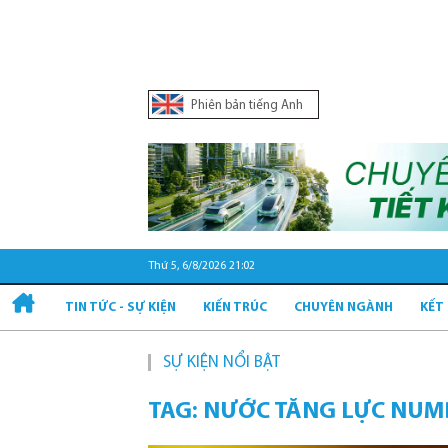
Phiên bản tiếng Anh
Thứ 5, 6/8/2026 21:02
TIN TỨC - SỰ KIỆN
KIẾN TRÚC
CHUYÊN NGÀNH
KẾT
SỰ KIỆN NỔI BẬT
TAG: NƯỚC TĂNG LỰC NUM