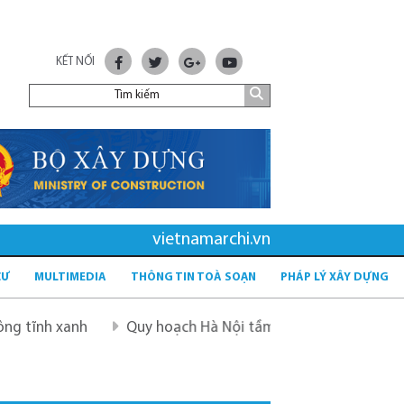
KẾT NỐI
vietnamarchi.vn
CƯ
MULTIMEDIA
THÔNG TIN TOÀ SOẠN
PHÁP LÝ XÂY DỰNG
anh
Quy hoạch Hà Nội tầm nhìn 100 năm
Quy hoạch