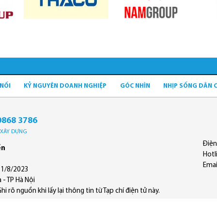
 NỐI
KỶ NGUYÊN DOANH NGHIỆP
GÓC NHÌN
NHỊP SỐNG DÂN 
0868 3786
Ộ XÂY DỰNG
Điện
ền
Hotl
Emai
11/8/2023
 - TP Hà Nội
 rõ nguồn khi lấy lại thông tin từ Tạp chí điện tử này.