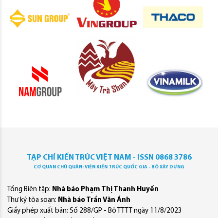
TẠP CHÍ KIẾN TRÚC VIỆT NAM - ISSN 0868 3786
CƠ QUAN CHỦ QUẢN: VIỆN KIẾN TRÚC QUỐC GIA - BỘ XÂY DỰNG
Tổng Biên tập:
Nhà báo Phạm Thị Thanh Huyền
Thư ký tòa soạn:
Nhà báo Trần Văn Ánh
Giấy phép xuất bản: Số 288/GP - Bộ TTTT ngày 11/8/2023