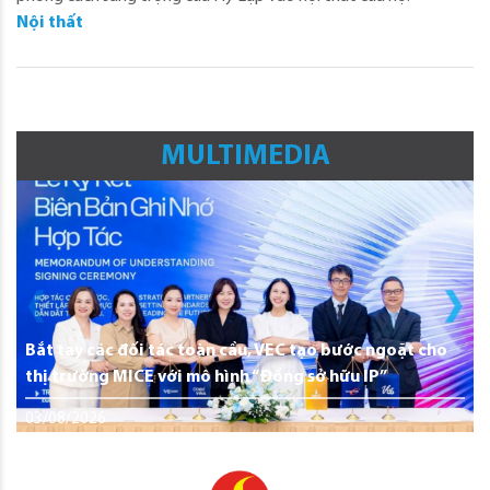
Nội thất
MULTIMEDIA
Bắt tay các đối tác toàn cầu, VEC tạo bước ngoặt cho
thị trường MICE với mô hình “Đồng sở hữu IP”
03/08/2026