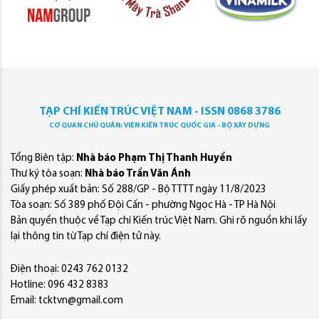
TẠP CHÍ KIẾN TRÚC VIỆT NAM - ISSN 0868 3786
CƠ QUAN CHỦ QUẢN: VIỆN KIẾN TRÚC QUỐC GIA - BỘ XÂY DỰNG
Tổng Biên tập:
Nhà báo Phạm Thị Thanh Huyền
Thư ký tòa soạn:
Nhà báo Trần Văn Ánh
Giấy phép xuất bản: Số 288/GP - Bộ TTTT ngày 11/8/2023
Tòa soạn: Số 389 phố Đội Cấn - phường Ngọc Hà - TP Hà Nội
Bản quyền thuộc về Tạp chí Kiến trúc Việt Nam. Ghi rõ nguồn khi lấy
lại thông tin từ Tạp chí điện tử này.
Điện thoại: 0243 762 0132
Hotline: 096 432 8383
Email: tcktvn@gmail.com