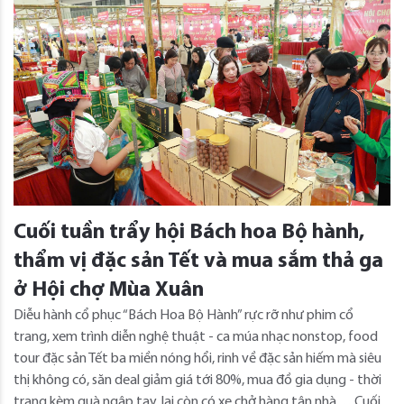
Cuối tuần trẩy hội Bách hoa Bộ hành,
thẩm vị đặc sản Tết và mua sắm thả ga
ở Hội chợ Mùa Xuân
Diễu hành cổ phục “Bách Hoa Bộ Hành” rực rỡ như phim cổ
trang, xem trình diễn nghệ thuật - ca múa nhạc nonstop, food
tour đặc sản Tết ba miền nóng hổi, rinh về đặc sản hiếm mà siêu
thị không có, săn deal giảm giá tới 80%, mua đồ gia dụng - thời
trang kèm quà ngập tay, lại còn có xe chở hàng tận nhà… Cuối