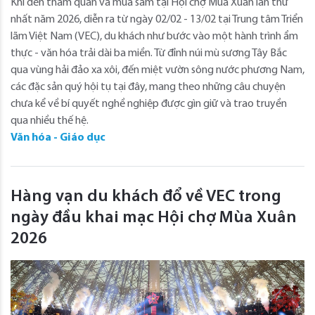
Khi đến tham quan và mua sắm tại Hội chợ Mùa Xuân lần thứ
nhất năm 2026, diễn ra từ ngày 02/02 - 13/02 tại Trung tâm Triển
lãm Việt Nam (VEC), du khách như bước vào một hành trình ẩm
thực - văn hóa trải dài ba miền. Từ đỉnh núi mù sương Tây Bắc
qua vùng hải đảo xa xôi, đến miệt vườn sông nước phương Nam,
các đặc sản quý hội tụ tại đây, mang theo những câu chuyện
chưa kể về bí quyết nghề nghiệp được gìn giữ và trao truyền
qua nhiều thế hệ.
Văn hóa - Giáo dục
Hàng vạn du khách đổ về VEC trong
ngày đầu khai mạc Hội chợ Mùa Xuân
2026