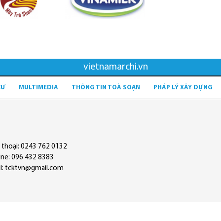
vietnamarchi.vn
CƯ
MULTIMEDIA
THÔNG TIN TOÀ SOẠN
PHÁP LÝ XÂY DỰNG
 thoại: 0243 762 0132
ine: 096 432 8383
l: tcktvn@gmail.com