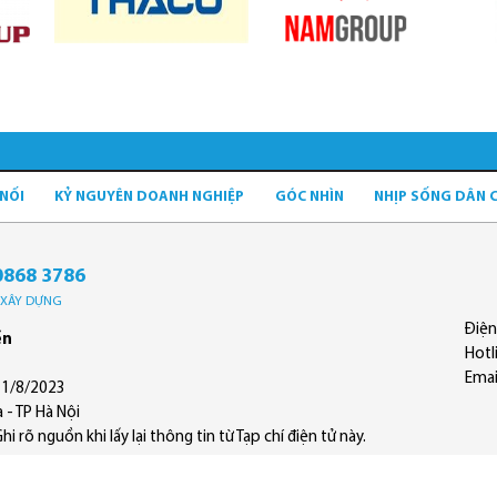
 NỐI
KỶ NGUYÊN DOANH NGHIỆP
GÓC NHÌN
NHỊP SỐNG DÂN 
0868 3786
Ộ XÂY DỰNG
Điện
ền
Hotl
Emai
11/8/2023
 - TP Hà Nội
 rõ nguồn khi lấy lại thông tin từ Tạp chí điện tử này.