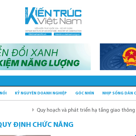
 NỐI
KỶ NGUYÊN DOANH NGHIỆP
GÓC NHÌN
NHỊP SỐNG DÂN 
Quy hoạch và phát triển hạ tầng giao thông tĩnh xanh
 QUY ĐỊNH CHỨC NĂNG