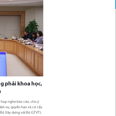
g phải khoa học,
n
c họp nghe báo cáo, cho ý
iệm vụ, quyền hạn và cơ cấu
 Bộ Xây dựng với Bộ GTVT).