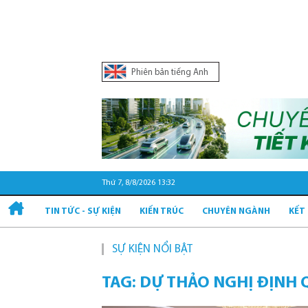
Phiên bản tiếng Anh
Thứ 7, 8/8/2026 13:32
TIN TỨC - SỰ KIỆN
KIẾN TRÚC
CHUYÊN NGÀNH
KẾT
SỰ KIỆN NỔI BẬT
TAG: DỰ THẢO NGHỊ ĐỊNH