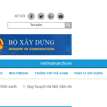
KẾT NỐI
vietnamarchi.vn
CƯ
MULTIMEDIA
THÔNG TIN TOÀ SOẠN
PHÁP LÝ XÂY DỰNG
Quy hoạch Hà Nội tầm nhìn 100 năm
Quy hoạch mớ