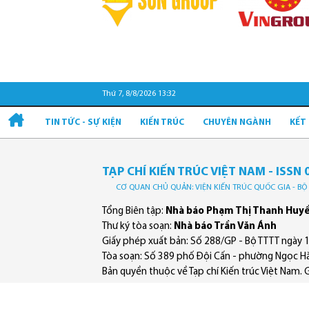
Thứ 7, 8/8/2026 13:32
TIN TỨC - SỰ KIỆN
KIẾN TRÚC
CHUYÊN NGÀNH
KẾT
TẠP CHÍ KIẾN TRÚC VIỆT NAM - ISSN 
CƠ QUAN CHỦ QUẢN: VIỆN KIẾN TRÚC QUỐC GIA - B
Tổng Biên tập:
Nhà báo Phạm Thị Thanh Huy
Thư ký tòa soạn:
Nhà báo Trần Văn Ánh
Giấy phép xuất bản: Số 288/GP - Bộ TTTT ngày 
Tòa soạn: Số 389 phố Đội Cấn - phường Ngọc Hà
Bản quyền thuộc về Tạp chí Kiến trúc Việt Nam. Ghi