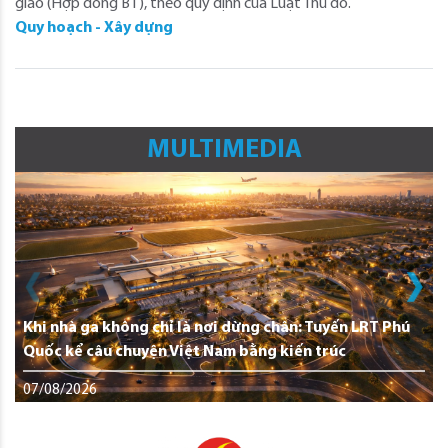
giao (Hợp đồng BT), theo quy định của Luật Thủ đô.
Quy hoạch - Xây dựng
MULTIMEDIA
Khi nhà ga không chỉ là nơi dừng chân: Tuyến LRT Phú
Quốc kể câu chuyện Việt Nam bằng kiến trúc
07/08/2026