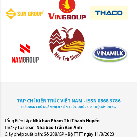
TẠP CHÍ KIẾN TRÚC VIỆT NAM - ISSN 0868 3786
CƠ QUAN CHỦ QUẢN: VIỆN KIẾN TRÚC QUỐC GIA - BỘ XÂY DỰNG
Tổng Biên tập:
Nhà báo Phạm Thị Thanh Huyền
Thư ký tòa soạn:
Nhà báo Trần Văn Ánh
Giấy phép xuất bản: Số 288/GP - Bộ TTTT ngày 11/8/2023