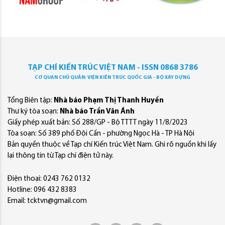
TẠP CHÍ KIẾN TRÚC VIỆT NAM - ISSN 0868 3786
CƠ QUAN CHỦ QUẢN: VIỆN KIẾN TRÚC QUỐC GIA - BỘ XÂY DỰNG
Tổng Biên tập:
Nhà báo Phạm Thị Thanh Huyền
Thư ký tòa soạn:
Nhà báo Trần Văn Ánh
Giấy phép xuất bản: Số 288/GP - Bộ TTTT ngày 11/8/2023
Tòa soạn: Số 389 phố Đội Cấn - phường Ngọc Hà - TP Hà Nội
Bản quyền thuộc về Tạp chí Kiến trúc Việt Nam. Ghi rõ nguồn khi lấy
lại thông tin từ Tạp chí điện tử này.
Điện thoại: 0243 762 0132
Hotline: 096 432 8383
Email: tcktvn@gmail.com