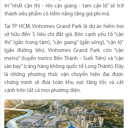
trí “nhất cận thị - nhị cận giang - tam cận lộ” sẽ trở
thành siêu phẩm có tiềm năng tăng giá phi mã.
Tại TP HCM, Vinhomes Grand Park là dự án hiếm hoi
sở hữu đến 5 tiêu chí đắt giá. Bên cạnh yếu tố “cận
thị” (gần trung tâm), “cận giang” (gần sông), “cận lộ”
(gần đường lớn), Vinhomes Grand Park còn “cận
metro” (tuyến metro Bến Thành - Suối Tiên) và “cận
sân bay” (cảng hàng không quốc tế Long Thành). Đây
là những phương thức vận chuyển hiện đại được
chứng minh sẽ đưa toàn khu vực tăng tốc và cất
cánh trên tất cả mọi phương diện.