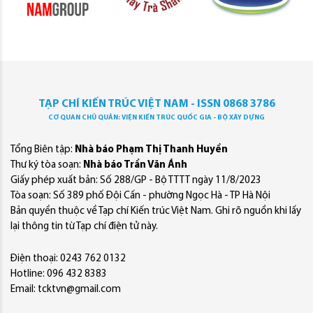
TẠP CHÍ KIẾN TRÚC VIỆT NAM - ISSN 0868 3786
CƠ QUAN CHỦ QUẢN: VIỆN KIẾN TRÚC QUỐC GIA - BỘ XÂY DỰNG
Tổng Biên tập:
Nhà báo Phạm Thị Thanh Huyền
Thư ký tòa soạn:
Nhà báo Trần Văn Ánh
Giấy phép xuất bản: Số 288/GP - Bộ TTTT ngày 11/8/2023
Tòa soạn: Số 389 phố Đội Cấn - phường Ngọc Hà - TP Hà Nội
Bản quyền thuộc về Tạp chí Kiến trúc Việt Nam. Ghi rõ nguồn khi lấy
lại thông tin từ Tạp chí điện tử này.
Điện thoại: 0243 762 0132
Hotline: 096 432 8383
Email: tcktvn@gmail.com