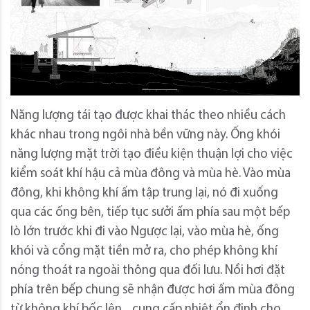
Năng lượng tái tạo được khai thác theo nhiều cách
khác nhau trong ngôi nhà bền vững này. Ống khói
năng lượng mặt trời tạo điều kiện thuận lợi cho việc
kiểm soát khí hậu cả mùa đông và mùa hè. Vào mùa
đông, khi không khí ấm tập trung lại, nó đi xuống
qua các ống bên, tiếp tục sưởi ấm phía sau một bếp
lò lớn trước khi đi vào Ngược lại, vào mùa hè, ống
khói và cổng mặt tiền mở ra, cho phép không khí
nóng thoát ra ngoài thông qua đối lưu. Nồi hơi đặt
phía trên bếp chung sẽ nhận được hơi ấm mùa đông
từ không khí bốc lên. , cung cấp nhiệt ổn định cho