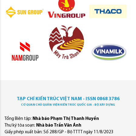
TẠP CHÍ KIẾN TRÚC VIỆT NAM - ISSN 0868 3786
CƠ QUAN CHỦ QUẢN: VIỆN KIẾN TRÚC QUỐC GIA - BỘ XÂY DỰNG
Tổng Biên tập:
Nhà báo Phạm Thị Thanh Huyền
Thư ký tòa soạn:
Nhà báo Trần Văn Ánh
Giấy phép xuất bản: Số 288/GP - Bộ TTTT ngày 11/8/2023