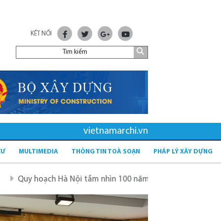
KẾT NỐI
vietnamarchi.vn
CƯ
MULTIMEDIA
THÔNG TIN TOÀ SOẠN
PHÁP LÝ XÂY DỰNG
Nội tầm nhìn 100 năm
Quy hoạch mới sau sáp nhập tỉnh 