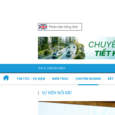
Phiên bản tiếng Anh
Thứ 6, 7/8/2026 08:52
TIN TỨC - SỰ KIỆN
KIẾN TRÚC
CHUYÊN NGÀNH
KẾT
SỰ KIỆN NỔI BẬT
Quy hoạch và