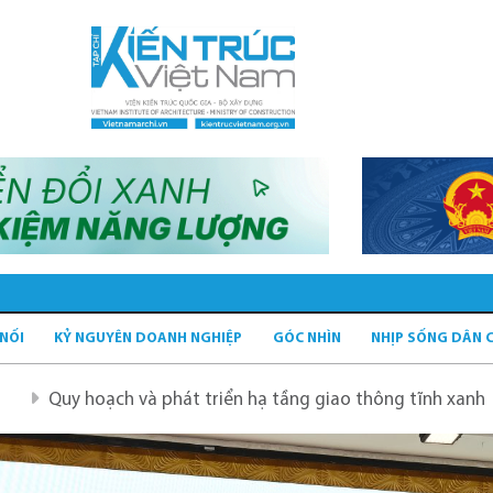
 NỐI
KỶ NGUYÊN DOANH NGHIỆP
GÓC NHÌN
NHỊP SỐNG DÂN 
 phát triển hạ tầng giao thông tĩnh xanh
Quy hoạch Hà 