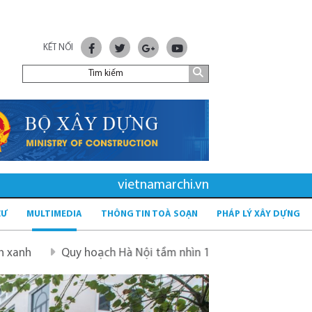
KẾT NỐI
vietnamarchi.vn
CƯ
MULTIMEDIA
THÔNG TIN TOÀ SOẠN
PHÁP LÝ XÂY DỰNG
hoạch Hà Nội tầm nhìn 100 năm
Quy hoạch mới sau sáp n