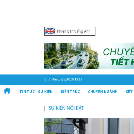
Phiên bản tiếng Anh
Chủ Nhật, 9/8/2026 13:13
TIN TỨC - SỰ KIỆN
KIẾN TRÚC
CHUYÊN NGÀNH
KẾT
SỰ KIỆN NỔI BẬT
Quy 