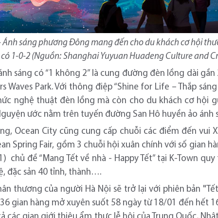
 - Ánh sáng phương Đông
mang đến cho du khách
cơ hội th
 có 1-0-2 (Nguồn:
Shanghai Yuyuan Huadeng Culture and Cre
nh sáng có “1 không 2” là cung đường đèn lồng dài gầ
 Waves Park. Với thông điệp “Shine for Life – Thắp sáng
hức nghệ thuật đèn lồng mà còn cho du khách cơ hội g
guyện ước nằm trên tuyến đường San Hô huyền ảo ánh s
ng, Ocean City cũng cung cấp chuỗi các điểm đến vui Xu
an Spring Fair, gồm 3 chuỗi hội xuân chính với số gian hà
01) chủ đề “Mang Tết về nhà - Happy Tết” tại K-Town quy
ệ, đặc sản 40 tỉnh, thành….
hân thương của người Hà Nội sẽ trở lại với phiên bản "Tế
36 gian hàng mở xuyên suốt 58 ngày từ 18/01 đến hết 16
ả các gian giới thiệu ẩm thực lễ hội của Trung Quốc, Nhậ