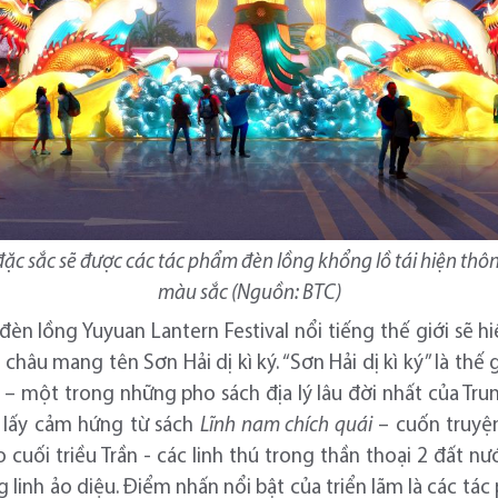
ặc sắc sẽ được các tác phẩm đèn lồng khổng lồ tái hiện th
màu sắc (Nguồn: BTC)
 đèn lồng Yuyuan Lantern Festival nổi tiếng thế giới sẽ h
âu mang tên Sơn Hải dị kì ký. “Sơn Hải dị kì ký” là thế 
– một trong những pho sách địa lý lâu đời nhất của Tru
ế lấy cảm hứng từ sách
Lĩnh nam chích quái
– cuốn truyện
 cuối triều Trần - các linh thú trong thần thoại 2 đất nư
 linh ảo diệu. Điểm nhấn nổi bật của triển lãm là các tá