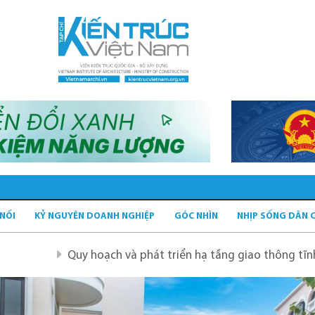
 NỐI
KỶ NGUYÊN DOANH NGHIỆP
GÓC NHÌN
NHỊP SỐNG DÂN 
hoạch và phát triển hạ tầng giao thông tĩnh xanh
Quy 