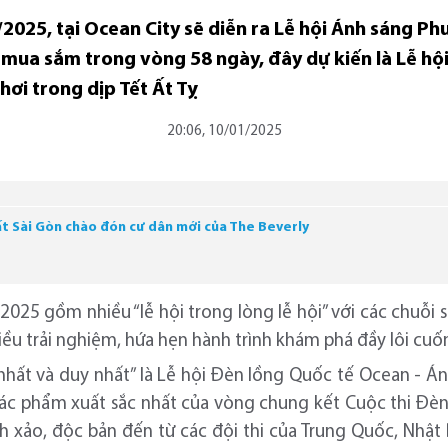
/2025, tại Ocean City sẽ diễn ra Lễ hội Ánh sáng P
mua sắm trong vòng 58 ngày, đây dự kiến là Lễ hội
hơi trong dịp Tết Ất Tỵ
20:06, 10/01/2025
ất Sài Gòn chào đón cư dân mới của The Beverly
25 gồm nhiều “lễ hội trong lòng lễ hội” với các chuỗi sự
ều trải nghiệm, hứa hẹn hành trình khám phá đầy lôi cuốn
 nhất và duy nhất” là Lễ hội Đèn lồng Quốc tế Ocean - 
tác phẩm xuất sắc nhất của vòng chung kết Cuộc thi Đ
h xảo, độc bản đến từ các đội thi của Trung Quốc, Nhật 