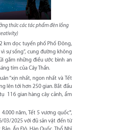
ưởng thức các tác phẩm đèn lồng
ativity)
n 2 km dọc tuyến phố Phố Đông,
 vì sự sống”, cung đường không
ửi gắm những điều ước bình an
áng tím của Cây Thần.
ân “xịn nhất, ngon nhất và Tết
ng lên tới hơn 250 gian. Bắt đầu
 tụ 116 gian hàng cây cảnh, ẩm
t 4.000 năm, Tết 5 vương quốc",
/03/2025 với đủ sản vật đến từ
t Bản, Ấn Độ, Hàn Quốc, Thổ Nhĩ