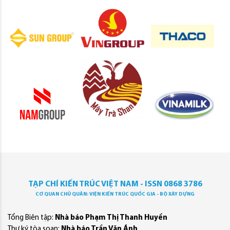
TẠP CHÍ KIẾN TRÚC VIỆT NAM - ISSN 0868 3786
CƠ QUAN CHỦ QUẢN: VIỆN KIẾN TRÚC QUỐC GIA - BỘ XÂY DỰNG
Tổng Biên tập:
Nhà báo Phạm Thị Thanh Huyền
Thư ký tòa soạn:
Nhà báo Trần Văn Ánh