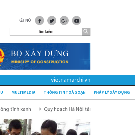
KẾT NỐI
vietnamarchi.vn
CƯ
MULTIMEDIA
THÔNG TIN TOÀ SOẠN
PHÁP LÝ XÂY DỰNG
Quy hoạch Hà Nội tầm nhìn 100 năm
Quy hoạch mới sau