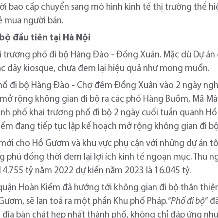
hời bao cấp chuyển sang mô hình kinh tế thị trường thể h
kẻ mua người bán.
bộ đầu tiên tại Hà Nội
trương phố đi bộ Hàng Đào - Đồng Xuân. Mặc dù Dự án đ
ác dãy kiosque, chưa đem lại hiệu quả như mong muốn.
 phố đi bộ Hàng Đào - Chợ đêm Đồng Xuân vào 2 ngày ngh
 mở rộng không gian đi bộ ra các phố Hàng Buồm, Mã Mâ
ành phố khai trương phố đi bộ 2 ngày cuối tuần quanh H
iếm đang tiếp tục lập kế hoạch mở rộng không gian đi
 mới cho Hồ Gươm và khu vực phụ cận với những dự án tôn
ong phú đồng thời đem lại lợi ích kinh tế ngoạn mục. Thu
 14.755 tỷ năm 2022 dự kiến năm 2023 là 16.045 tỷ.
 quận Hoàn Kiếm đã hướng tới không gian đi bộ thân thiệ
Gươm, sẽ lan toả ra một phần Khu phố Pháp.
“Phố đi bộ”
đã
ịa bàn chật hẹp nhất thành phố, không chỉ đáp ứng nhu 