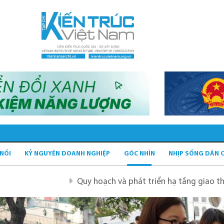
 NỐI
KỶ NGUYÊN DOANH NGHIỆP
GÓC NHÌN
NHỊP SỐNG DÂN 
Quy hoạch và phát triển hạ tầng giao thông tĩnh xanh