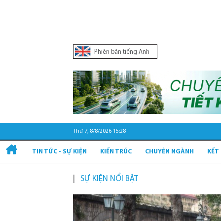
Phiên bản tiếng Anh
Thứ 7, 8/8/2026 15:28
TIN TỨC - SỰ KIỆN
KIẾN TRÚC
CHUYÊN NGÀNH
KẾT
SỰ KIỆN NỔI BẬT