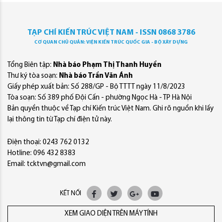
TẠP CHÍ KIẾN TRÚC VIỆT NAM - ISSN 0868 3786
CƠ QUAN CHỦ QUẢN: VIỆN KIẾN TRÚC QUỐC GIA - BỘ XÂY DỰNG
Tổng Biên tập:
Nhà báo Phạm Thị Thanh Huyền
Thư ký tòa soạn:
Nhà báo Trần Văn Ánh
Giấy phép xuất bản: Số 288/GP - Bộ TTTT ngày 11/8/2023
Tòa soạn: Số 389 phố Đội Cấn - phường Ngọc Hà - TP Hà Nội
Bản quyền thuộc về Tạp chí Kiến trúc Việt Nam. Ghi rõ nguồn khi lấy
lại thông tin từ Tạp chí điện tử này.
Điện thoại: 0243 762 0132
Hotline: 096 432 8383
Email: tcktvn@gmail.com
KẾT NỐI
XEM GIAO DIỆN TRÊN MÁY TÍNH