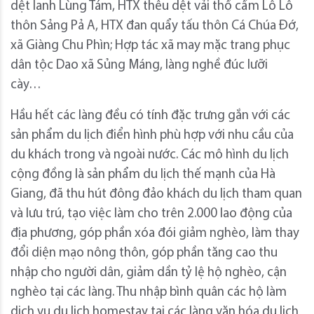
dệt lanh Lùng Tám, HTX thêu dệt vải thổ cẩm Lô Lô
thôn Sảng Pả A, HTX đan quẩy tấu thôn Cá Chúa Đớ,
xã Giàng Chu Phìn; Hợp tác xã may mặc trang phục
dân tộc Dao xã Sủng Máng, làng nghề đúc lưỡi
cày…
Hầu hết các làng đều có tính đặc trưng gắn với các
sản phẩm du lịch điển hình phù hợp với nhu cầu của
du khách trong và ngoài nước. Các mô hình du lịch
cộng đồng là sản phẩm du lịch thế mạnh của Hà
Giang, đã thu hút đông đảo khách du lịch tham quan
và lưu trú, tạo việc làm cho trên 2.000 lao động của
địa phương, góp phần xóa đói giảm nghèo, làm thay
đổi diện mạo nông thôn, góp phần tăng cao thu
nhập cho người dân, giảm dần tỷ lệ hộ nghèo, cận
nghèo tại các làng. Thu nhập bình quân các hộ làm
dịch vụ du lịch homestay tại các làng văn hóa du lịch