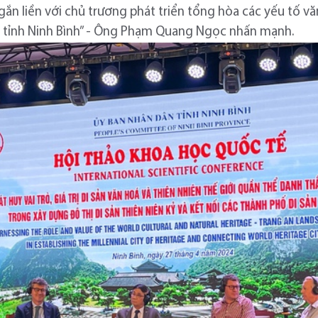
gắn liền với chủ trương phát triển tổng hòa các yếu tố v
a tỉnh Ninh Bình” - Ông Phạm Quang Ngọc nhấn mạnh.