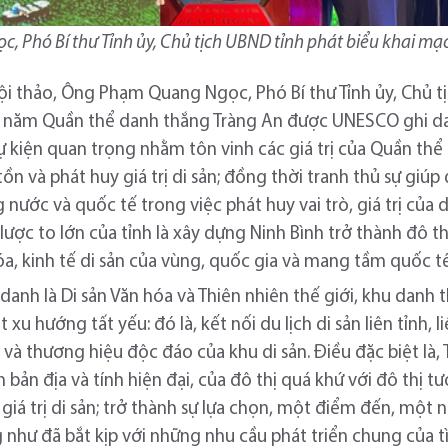
 Phó Bí thư Tỉnh ủy, Chủ tịch UBND tỉnh phát biểu khai mạc
ội thảo, Ông Phạm Quang Ngọc, Phó Bí thư Tỉnh ủy, Chủ t
 năm Quần thể danh thắng Tràng An được UNESCO ghi danh
 sự kiện quan trọng nhằm tôn vinh các giá trị của Quần th
ồn và phát huy giá trị di sản; đồng thời tranh thủ sự giúp
nước và quốc tế trong việc phát huy vai trò, giá trị của 
ợc to lớn của tỉnh là xây dựng Ninh Bình trở thành đô thị 
óa, kinh tế di sản của vùng, quốc gia và mang tầm quốc tế
nh là Di sản Văn hóa và Thiên nhiên thế giới, khu danh 
 hướng tất yếu: đó là, kết nối du lịch di sản liên tỉnh, li
 và thương hiệu độc đáo của khu di sản. Điều đặc biệt là
h bản địa và tính hiện đại, của đô thị quá khứ với đô thị t
 giá trị di sản; trở thành sự lựa chọn, một điểm đến, một
như đã bắt kịp với những nhu cầu phát triển chung của tìn