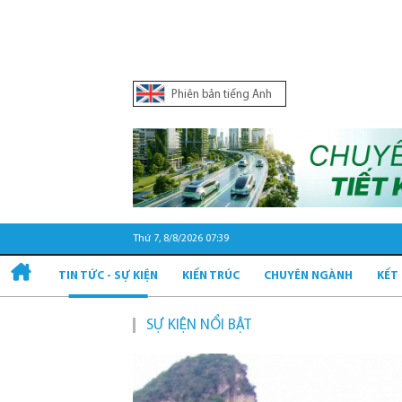
Phiên bản tiếng Anh
Thứ 7, 8/8/2026 07:39
TIN TỨC - SỰ KIỆN
KIẾN TRÚC
CHUYÊN NGÀNH
KẾT
SỰ KIỆN NỔI BẬT