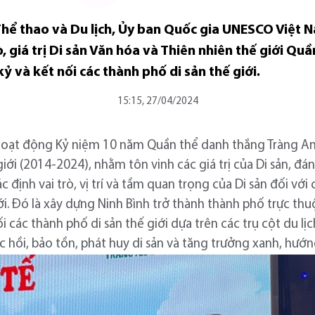
Thể thao và Du lịch, Ủy ban Quốc gia UNESCO Việt 
ò, giá trị Di sản Văn hóa và Thiên nhiên thế giới Q
kỷ và kết nối các thành phố di sản thế giới.
15:15, 27/04/2024
hoạt động Kỷ niệm 10 năm Quần thể danh thắng Tràng An
giới (2014-2024), nhằm tôn vinh các giá trị của Di sản, đá
 định vai trò, vị trí và tầm quan trọng của Di sản đối với
tới. Đó là xây dựng Ninh Bình trở thành thành phố trực t
nối các thành phố di sản thế giới dựa trên các trụ cột du l
ục hồi, bảo tồn, phát huy di sản và tăng trưởng xanh, hướn