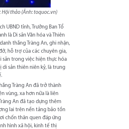
 Hội thảo (Ảnh: toquoc.vn)
ịch UBND tỉnh, Trưởng Ban Tổ
 là Di sản Văn hóa và Thiên
ể danh thắng Tràng An, ghi nhận,
 đỡ, hỗ trợ của các chuyên gia,
di sản trong việc hiện thực hóa
di sản thiên niên kỷ, là trung
.
thắng Tràng An đã trở thành
ên vùng, xa hơn nữa là liên
, Tràng An đã tạo dựng thêm
ương lai trên nền tảng bảo tồn
 nơi chốn thân quen đáp ứng
h hình xã hội, kinh tế thị