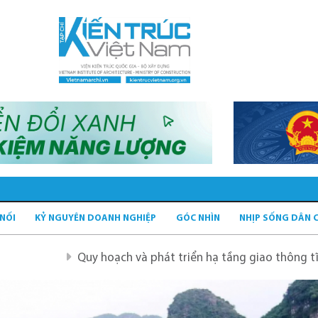
 NỐI
KỶ NGUYÊN DOANH NGHIỆP
GÓC NHÌN
NHỊP SỐNG DÂN 
Quy hoạch và phát triển hạ tầng giao thông tĩnh xanh