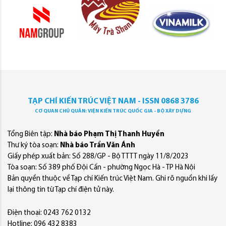
TẠP CHÍ KIẾN TRÚC VIỆT NAM - ISSN 0868 3786
CƠ QUAN CHỦ QUẢN: VIỆN KIẾN TRÚC QUỐC GIA - BỘ XÂY DỰNG
Tổng Biên tập:
Nhà báo Phạm Thị Thanh Huyền
Thư ký tòa soạn:
Nhà báo Trần Văn Ánh
Giấy phép xuất bản: Số 288/GP - Bộ TTTT ngày 11/8/2023
Tòa soạn: Số 389 phố Đội Cấn - phường Ngọc Hà - TP Hà Nội
Bản quyền thuộc về Tạp chí Kiến trúc Việt Nam. Ghi rõ nguồn khi lấy
lại thông tin từ Tạp chí điện tử này.
Điện thoại: 0243 762 0132
Hotline: 096 432 8383