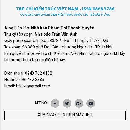
TẠP CHÍ KIẾN TRÚC VIỆT NAM - ISSN 0868 3786
CƠ QUAN CHỦ QUẢN: VIỆN KIẾN TRÚC QUỐC GIA - BỘ XÂY DỰNG
Tổng Biên tập:
Nhà báo Phạm Thị Thanh Huyền
Thư ký tòa soạn:
Nhà báo Trần Văn Ánh
Giấy phép xuất bản: Số 288/GP - Bộ TTTT ngày 11/8/2023
Tòa soạn: Số 389 phố Đội Cấn - phường Ngọc Hà - TP Hà Nội
Bản quyền thuộc về Tạp chí Kiến trúc Việt Nam. Ghi rõ nguồn khi lấy
lại thông tin từ Tạp chí điện tử này.
Điện thoại: 0243 762 0132
Hotline: 096 432 8383
Email: tcktvn@gmail.com
KẾT NỐI
XEM GIAO DIỆN TRÊN MÁY TÍNH