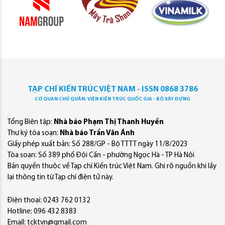
TẠP CHÍ KIẾN TRÚC VIỆT NAM - ISSN 0868 3786
CƠ QUAN CHỦ QUẢN: VIỆN KIẾN TRÚC QUỐC GIA - BỘ XÂY DỰNG
Tổng Biên tập:
Nhà báo Phạm Thị Thanh Huyền
Thư ký tòa soạn:
Nhà báo Trần Văn Ánh
Giấy phép xuất bản: Số 288/GP - Bộ TTTT ngày 11/8/2023
Tòa soạn: Số 389 phố Đội Cấn - phường Ngọc Hà - TP Hà Nội
Bản quyền thuộc về Tạp chí Kiến trúc Việt Nam. Ghi rõ nguồn khi lấy
lại thông tin từ Tạp chí điện tử này.
Điện thoại: 0243 762 0132
Hotline: 096 432 8383
Email: tcktvn@gmail.com