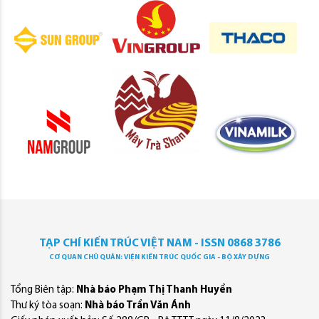
TẠP CHÍ KIẾN TRÚC VIỆT NAM - ISSN 0868 3786
CƠ QUAN CHỦ QUẢN: VIỆN KIẾN TRÚC QUỐC GIA - BỘ XÂY DỰNG
Tổng Biên tập:
Nhà báo Phạm Thị Thanh Huyền
Thư ký tòa soạn:
Nhà báo Trần Văn Ánh