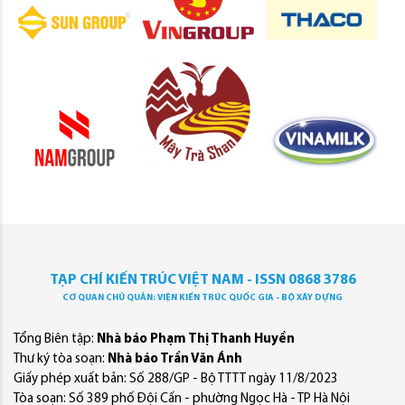
TẠP CHÍ KIẾN TRÚC VIỆT NAM - ISSN 0868 3786
CƠ QUAN CHỦ QUẢN: VIỆN KIẾN TRÚC QUỐC GIA - BỘ XÂY DỰNG
Tổng Biên tập:
Nhà báo Phạm Thị Thanh Huyền
Thư ký tòa soạn:
Nhà báo Trần Văn Ánh
Giấy phép xuất bản: Số 288/GP - Bộ TTTT ngày 11/8/2023
Tòa soạn: Số 389 phố Đội Cấn - phường Ngọc Hà - TP Hà Nội