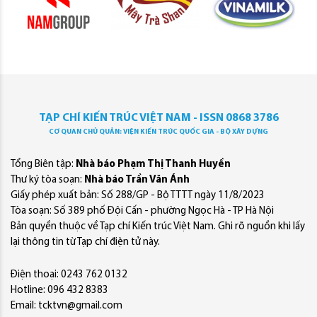
TẠP CHÍ KIẾN TRÚC VIỆT NAM - ISSN 0868 3786
CƠ QUAN CHỦ QUẢN: VIỆN KIẾN TRÚC QUỐC GIA - BỘ XÂY DỰNG
Tổng Biên tập:
Nhà báo Phạm Thị Thanh Huyền
Thư ký tòa soạn:
Nhà báo Trần Văn Ánh
Giấy phép xuất bản: Số 288/GP - Bộ TTTT ngày 11/8/2023
Tòa soạn: Số 389 phố Đội Cấn - phường Ngọc Hà - TP Hà Nội
Bản quyền thuộc về Tạp chí Kiến trúc Việt Nam. Ghi rõ nguồn khi lấy
lại thông tin từ Tạp chí điện tử này.
Điện thoại: 0243 762 0132
Hotline: 096 432 8383
Email: tcktvn@gmail.com