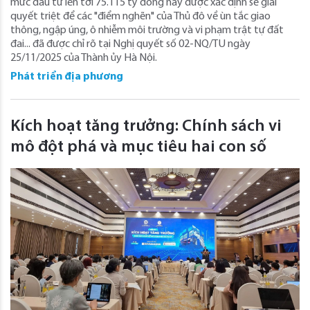
mức đầu tư lên tới 75.115 tỷ đồng này được xác định sẽ giải
quyết triệt để các "điểm nghẽn" của Thủ đô về ùn tắc giao
thông, ngập úng, ô nhiễm môi trường và vi phạm trật tự đất
đai... đã được chỉ rõ tại Nghị quyết số 02-NQ/TU ngày
25/11/2025 của Thành ủy Hà Nội.
Phát triển địa phương
Kích hoạt tăng trưởng: Chính sách vi
mô đột phá và mục tiêu hai con số