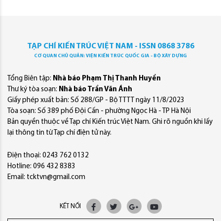
TẠP CHÍ KIẾN TRÚC VIỆT NAM - ISSN 0868 3786
CƠ QUAN CHỦ QUẢN: VIỆN KIẾN TRÚC QUỐC GIA - BỘ XÂY DỰNG
Tổng Biên tập:
Nhà báo Phạm Thị Thanh Huyền
Thư ký tòa soạn:
Nhà báo Trần Văn Ánh
Giấy phép xuất bản: Số 288/GP - Bộ TTTT ngày 11/8/2023
Tòa soạn: Số 389 phố Đội Cấn - phường Ngọc Hà - TP Hà Nội
Bản quyền thuộc về Tạp chí Kiến trúc Việt Nam. Ghi rõ nguồn khi lấy
lại thông tin từ Tạp chí điện tử này.
Điện thoại: 0243 762 0132
Hotline: 096 432 8383
Email: tcktvn@gmail.com
KẾT NỐI