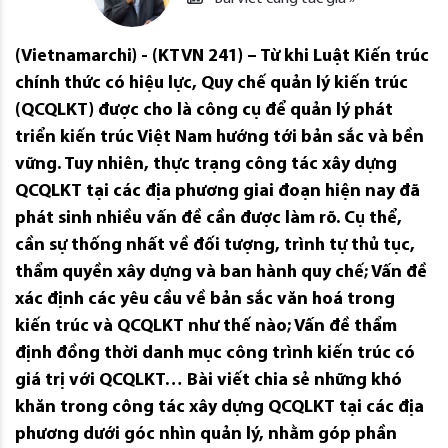
(Vietnamarchi) - (KTVN 241) – Từ khi Luật Kiến trúc
chính thức có hiệu lực, Quy chế quản lý kiến trúc
(QCQLKT) được cho là công cụ để quản lý phát
triển kiến trúc Việt Nam hướng tới bản sắc và bền
vững. Tuy nhiên, thực trạng công tác xây dựng
QCQLKT tại các địa phương giai đoạn hiện nay đã
phát sinh nhiều vấn đề cần được làm rõ. Cụ thể,
cần sự thống nhất về đối tượng, trình tự thủ tục,
thẩm quyền xây dựng và ban hành quy chế; Vấn đề
xác định các yêu cầu về bản sắc văn hoá trong
kiến trúc và QCQLKT như thế nào; Vấn đề thẩm
định đồng thời danh mục công trình kiến trúc có
giá trị với QCQLKT… Bài viết chia sẻ những khó
khăn trong công tác xây dựng QCQLKT tại các địa
phương dưới góc nhìn quản lý, nhằm góp phần