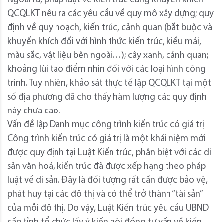
Ngoài ra, pháp luật về kiến trúc cũng khuyến khích
QCQLKT nêu ra các yêu cầu về quy mô xây dựng; quy
định về quy hoạch, kiến trúc, cảnh quan (bắt buộc và
khuyến khích đối với hình thức kiến trúc, kiểu mái,
màu sắc, vật liệu bên ngoài…); cây xanh, cảnh quan;
khoảng lùi tạo điểm nhìn đối với các loại hình công
trình. Tuy nhiên, khảo sát thực tế lập QCQLKT tại một
số địa phương đã cho thấy hàm lượng các quy định
này chưa cao.
Vấn đề lập Danh mục công trình kiến trúc có giá trị
Công trình kiến trúc có giá trị là một khái niệm mới
được quy định tại Luật Kiến trúc, phân biệt với các di
sản văn hoá, kiến trúc đã được xếp hạng theo pháp
luật về di sản. Đây là đối tượng rất cần được bảo vệ,
phát huy tại các đô thị và có thể trở thành “tài sản”
của mỗi đô thị. Do vậy, Luật Kiến trúc yêu cầu UBND