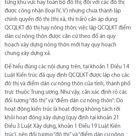
từng khu vực hay toàn bộ đô thị; đối với các đô thị
được công nhận (loại IV, V) nhưng chưa thành lập
chính quyền đô thị (thị xã, thị trấn) cần áp dụng
QCQLKT đô thị hay nông thôn; việc lập QCQLKT điểm
dân cư nông thôn được căn cứ theo đồ án quy
hoạch xây dựng nông thôn mới hay quy hoạch
chung xây dựng xã.
Để hiểu đúng các nội dung trên, tại khoản 1 Điều 14
Luật Kiến trúc đã quy định QCQLKT được lập cho các
đô thị và điểm dân cư nông thôn của tỉnh, thành phố
trực thuộc Trung ương. Như vậy, cần xác định rõ các
đối tượng “đô thị” và “điểm dân cư nông thôn”: Do
hoạt động kiến trúc là hoạt động không tách rời
khỏi hoạt động xây dựng (quy định tại khoản 21
Điều 3 Luật Xây dựng, khoản 1 Điều 19 Luật Kiến
trúc), nên đối tượng “đô thị” và “điểm dân cư nông