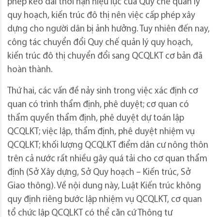
phép kéo dài thời hạn hiệu lực của Quy chế quản lý
quy hoạch, kiến trúc đô thị nên việc cấp phép xây
dựng cho người dân bị ảnh hưởng. Tuy nhiên đến nay,
công tác chuyển đổi Quy chế quản lý quy hoạch,
kiến trúc đô thị chuyển đổi sang QCQLKT cơ bản đã
hoàn thành.
Thứ hai, các vấn đề nảy sinh trong việc xác định cơ
quan có trình thẩm định, phê duyệt; cơ quan có
thẩm quyền thẩm định, phê duyệt dự toán lập
QCQLKT; việc lập, thẩm định, phê duyệt nhiệm vụ
QCQLKT; khối lượng QCQLKT điểm dân cư nông thôn
trên cả nước rất nhiều gây quá tải cho cơ quan thẩm
định (Sở Xây dựng, Sở Quy hoạch – Kiến trúc, Sở
Giao thông). Về nội dung này, Luật Kiến trúc không
quy định riêng bước lập nhiệm vụ QCQLKT, cơ quan
tổ chức lập QCQLKT có thể căn cứ Thông tư