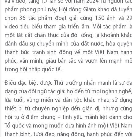
và video, tăng 1,7 lần so với năm 2024. Từ nguồn tác
phẩm phong phú này, Hội đồng Giám khảo đã tuyển
chọn 36 tác phẩm đoạt giải cùng 150 ảnh và 29
video tiêu biểu tham gia triển lãm. Mỗi tác phẩm là
một lát cắt chân thực của đời sống, là khoảnh khắc
đánh dấu sự chuyển mình của đất nước, hòa quyện
thành bức tranh sinh động về một Việt Nam hạnh
phúc, văn minh, giàu bản sắc và vươn lên mạnh mẽ
trong hội nhập quốc tế.
Điều đặc biệt được Thứ trưởng nhấn mạnh là sự đa
dạng của đội ngũ tác giả: họ đến từ mọi ngành nghề,
lứa tuổi, vùng miền và dân tộc khác nhau; sử dụng
thiết bị từ chuyên nghiệp đến giản dị; nhưng cùng
hội tụ ở điểm chung – tình yêu mãnh liệt dành cho
Tổ quốc và mong muốn đưa hình ảnh một Việt Nam
thanh bình, tươi đẹp, năng động, hạnh phúc đến với