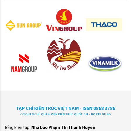
TẠP CHÍ KIẾN TRÚC VIỆT NAM - ISSN 0868 3786
CƠ QUAN CHỦ QUẢN: VIỆN KIẾN TRÚC QUỐC GIA - BỘ XÂY DỰNG
Tổng Biên tập:
Nhà báo Phạm Thị Thanh Huyền