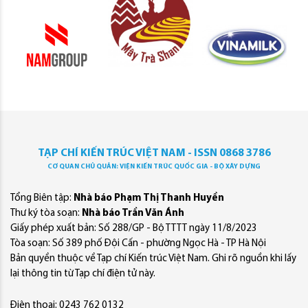
TẠP CHÍ KIẾN TRÚC VIỆT NAM - ISSN 0868 3786
CƠ QUAN CHỦ QUẢN: VIỆN KIẾN TRÚC QUỐC GIA - BỘ XÂY DỰNG
Tổng Biên tập:
Nhà báo Phạm Thị Thanh Huyền
Thư ký tòa soạn:
Nhà báo Trần Văn Ánh
Giấy phép xuất bản: Số 288/GP - Bộ TTTT ngày 11/8/2023
Tòa soạn: Số 389 phố Đội Cấn - phường Ngọc Hà - TP Hà Nội
Bản quyền thuộc về Tạp chí Kiến trúc Việt Nam. Ghi rõ nguồn khi lấy
lại thông tin từ Tạp chí điện tử này.
Điện thoại: 0243 762 0132