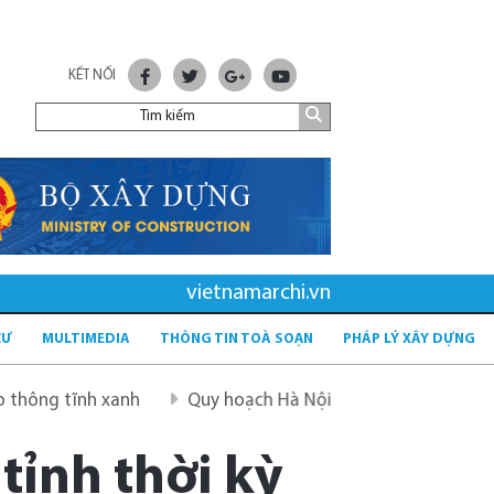
KẾT NỐI
vietnamarchi.vn
CƯ
MULTIMEDIA
THÔNG TIN TOÀ SOẠN
PHÁP LÝ XÂY DỰNG
h xanh
Quy hoạch Hà Nội tầm nhìn 100 năm
Quy hoạ
tỉnh thời kỳ