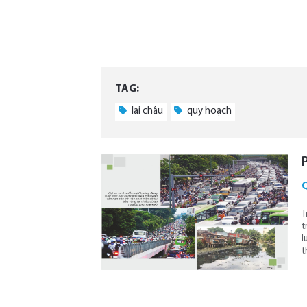
TAG:
lai châu
quy hoạch
T
t
l
t