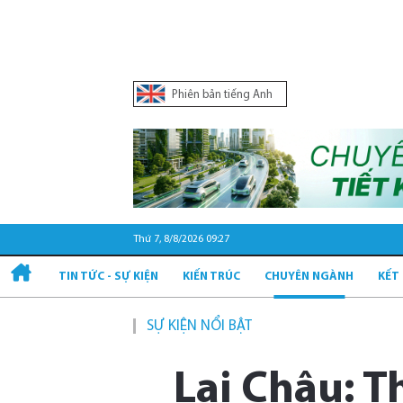
Phiên bản tiếng Anh
Thứ 7, 8/8/2026 09:27
TIN TỨC - SỰ KIỆN
KIẾN TRÚC
CHUYÊN NGÀNH
KẾT
SỰ KIỆN NỔI BẬT
Lai Châu: T