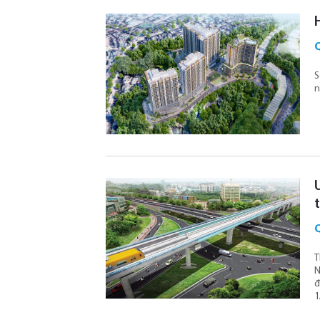
S
n
T
N
đ
1