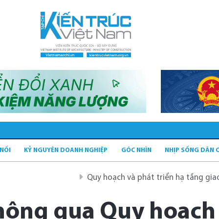
 NỐI
KỶ NGUYÊN DOANH NGHIỆP
GÓC NHÌN
NHỊP SỐNG DÂN 
Quy hoạch và phát triển hạ tầng giao thông tĩn
hông qua Quy hoạch 