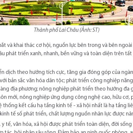
Thành phố Lai Châu (Ảnh: ST)
ắt và khai thác cơ hội, nguồn lực bên trong và bên ngoà
u phát triển xanh, nhanh, bền vững và toàn diện trên tất 
ển dịch theo hướng tích cực, tăng gia đóng góp của ngành
 với bản sắc văn hóa dân tộc; phát triển công nghiệp năng
àng địa phương; nông nghiệp phát triển theo hướng đa gi
ôn mới, nông nghiệp ứng dụng công nghệ cao, hữu cơ, ph
 thống kết cấu hạ tầng kinh tế - xã hội nhất là hạ tầng l
inh tế số phát triển, chất lượng nguồn nhân lực được nâ
 y tế, văn hóa, xã hội được phát triển toàn diện, đời sống
 tác, hội nhập sâu rộng. Đảm bảo an ninh quốc phòng, a