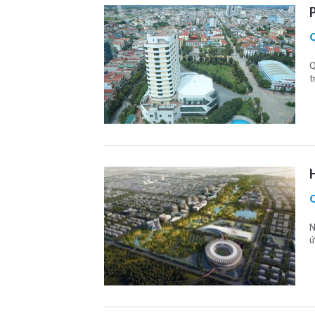
Q
t
N
ứ