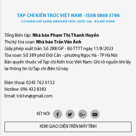
TẠP CHÍ KIẾN TRÚC VIỆT NAM - ISSN 0868 3786
CƠ QUAN CHỦ QUẢN: VIỆN KIẾN TRÚC QUỐC GIA - BỘ XÂY DỰNG
Tổng Biên tập:
Nhà báo Phạm Thị Thanh Huyền
Thư ký tòa soạn:
Nhà báo Trần Văn Ánh
Giấy phép xuất bản: Số 288/GP - Bộ TTTT ngày 11/8/2023
Tòa soạn: Số 389 phố Đội Cấn - phường Ngọc Hà - TP Hà Nội
Bản quyền thuộc về Tạp chí Kiến trúc Việt Nam. Ghi rõ nguồn khi lấy
lại thông tin từ Tạp chí điện tử này.
Điện thoại: 0243 762 0132
Hotline: 096 432 8383
Email: tcktvn@gmail.com
KẾT NỐI
XEM GIAO DIỆN TRÊN MÁY TÍNH