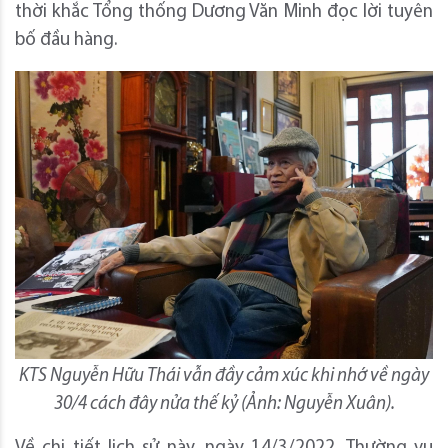
thời khắc Tổng thống Dương Văn Minh đọc lời tuyên
bố đầu hàng.
KTS Nguyễn Hữu Thái vẫn đầy cảm xúc khi nhớ về ngày
30/4 cách đây nửa thế kỷ (Ảnh: Nguyễn Xuân).