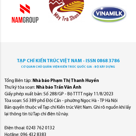
TẠP CHÍ KIẾN TRÚC VIỆT NAM - ISSN 0868 3786
CƠ QUAN CHỦ QUẢN: VIỆN KIẾN TRÚC QUỐC GIA - BỘ XÂY DỰNG
Tổng Biên tập:
Nhà báo Phạm Thị Thanh Huyền
Thư ký tòa soạn:
Nhà báo Trần Văn Ánh
Giấy phép xuất bản: Số 288/GP - Bộ TTTT ngày 11/8/2023
Tòa soạn: Số 389 phố Đội Cấn - phường Ngọc Hà - TP Hà Nội
Bản quyền thuộc về Tạp chí Kiến trúc Việt Nam. Ghi rõ nguồn khi lấy
lại thông tin từ Tạp chí điện tử này.
Điện thoại: 0243 762 0132
Hotline: 096 432 8383