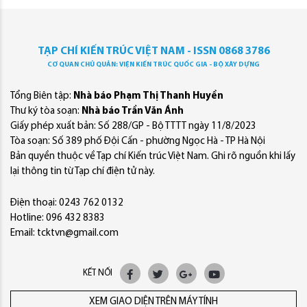
TẠP CHÍ KIẾN TRÚC VIỆT NAM - ISSN 0868 3786
CƠ QUAN CHỦ QUẢN: VIỆN KIẾN TRÚC QUỐC GIA - BỘ XÂY DỰNG
Tổng Biên tập:
Nhà báo Phạm Thị Thanh Huyền
Thư ký tòa soạn:
Nhà báo Trần Văn Ánh
Giấy phép xuất bản: Số 288/GP - Bộ TTTT ngày 11/8/2023
Tòa soạn: Số 389 phố Đội Cấn - phường Ngọc Hà - TP Hà Nội
Bản quyền thuộc về Tạp chí Kiến trúc Việt Nam. Ghi rõ nguồn khi lấy
lại thông tin từ Tạp chí điện tử này.
Điện thoại: 0243 762 0132
Hotline: 096 432 8383
Email: tcktvn@gmail.com
KẾT NỐI
XEM GIAO DIỆN TRÊN MÁY TÍNH