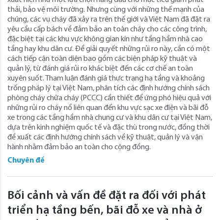
xuất hiện như một lựa chọn hàng đầu cho mục tiêu giảm phát
thải, bảo vệ môi trường. Nhưng cùng với những thế mạnh của
chúng, các vụ cháy đã xảy ra trên thế giới và Việt Nam đã đặt ra
yêu cầu cấp bách về đảm bảo an toàn cháy cho các công trình,
đặc biệt tại các khu vực không gian kín như tầng hầm nhà cao
tầng hay khu dân cư. Để giải quyết những rủi ro này, cần có một
cách tiếp cận toàn diện bao gồm các biện pháp kỹ thuật và
quản lý, từ đánh giá rủi ro khác biệt đến các cơ chế an toàn
xuyên suốt. Tham luận đánh giá thực trạng hạ tầng và khoảng
trống pháp lý tại Việt Nam, phân tích các định hướng chính sách
phòng cháy chữa cháy (PCCC) cần thiết để ứng phó hiệu quả với
những rủi ro cháy nổ liên quan đến khu vực sạc xe điện và bãi đỗ
xe trong các tầng hầm nhà chung cư và khu dân cư tại Việt Nam,
dựa trên kinh nghiệm quốc tế và đặc thù trong nước, đồng thời
đề xuất các định hướng chính sách về kỹ thuật, quản lý và vận
hành nhằm đảm bảo an toàn cho cộng đồng.
Chuyên đề
Bối cảnh và vấn đề đặt ra đối với phát
triển hạ tầng bến, bãi đỗ xe và nhà ở