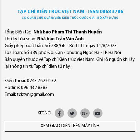
TẠP CHÍ KIẾN TRÚC VIỆT NAM - ISSN 0868 3786
CƠ QUAN CHỦ QUẢN: VIỆN KIẾN TRÚC QUỐC GIA - BỘ XÂY DỰNG
Tổng Biên tập:
Nhà báo Phạm Thị Thanh Huyền
Thư ký tòa soạn:
Nhà báo Trần Văn Ánh
Giấy phép xuất bản: Số 288/GP - Bộ TTTT ngày 11/8/2023
Tòa soạn: Số 389 phố Đội Cấn - phường Ngọc Hà - TP Hà Nội
Bản quyền thuộc về Tạp chí Kiến trúc Việt Nam. Ghi rõ nguồn khi lấy
lại thông tin từ Tạp chí điện tử này.
Điện thoại: 0243 762 0132
Hotline: 096 432 8383
Email: tcktvn@gmail.com
KẾT NỐI
XEM GIAO DIỆN TRÊN MÁY TÍNH