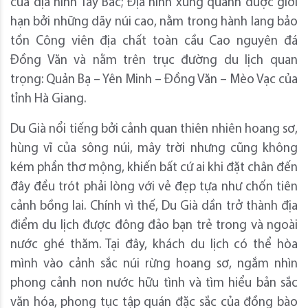
của địa hình Tây Bắc; Địa hình xung quanh được giới
hạn bởi những dãy núi cao, nằm trong hành lang bảo
tồn Công viên địa chất toàn cầu Cao nguyên đá
Đồng Văn và nằm trên trục đường du lịch quan
trọng: Quản Bạ – Yên Minh – Đồng Văn – Mèo Vạc của
tỉnh Hà Giang.
Du Già nổi tiếng bởi cảnh quan thiên nhiên hoang sơ,
hùng vĩ của sông núi, mây trời nhưng cũng không
kém phần thơ mộng, khiến bất cứ ai khi đặt chân đến
đây đều trót phải lòng với vẻ đẹp tựa như chốn tiên
cảnh bồng lai. Chính vì thế, Du Già dần trở thành địa
điểm du lịch được đông đảo bạn trẻ trong và ngoài
nước ghé thăm. Tại đây, khách du lịch có thể hòa
mình vào cảnh sắc núi rừng hoang sơ, ngắm nhìn
phong cảnh non nước hữu tình và tìm hiểu bản sắc
văn hóa, phong tục tập quán đặc sắc của đồng bào