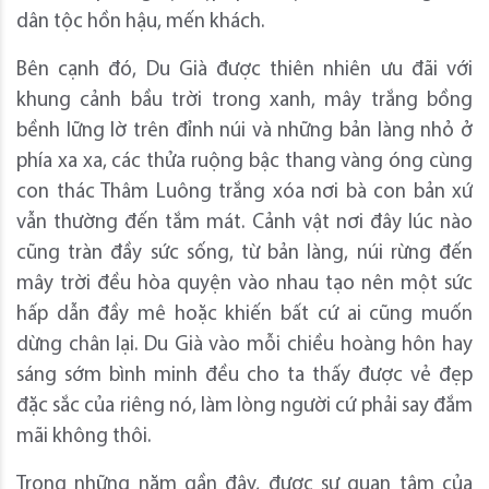
dân tộc hồn hậu, mến khách.
Bên cạnh đó, Du Già được thiên nhiên ưu đãi với
khung cảnh bầu trời trong xanh, mây trắng bồng
bềnh lững lờ trên đỉnh núi và những bản làng nhỏ ở
phía xa xa, các thửa ruộng bậc thang vàng óng cùng
con thác Thâm Luông trắng xóa nơi bà con bản xứ
vẫn thường đến tắm mát. Cảnh vật nơi đây lúc nào
cũng tràn đầy sức sống, từ bản làng, núi rừng đến
mây trời đều hòa quyện vào nhau tạo nên một sức
hấp dẫn đầy mê hoặc khiến bất cứ ai cũng muốn
dừng chân lại. Du Già vào mỗi chiều hoàng hôn hay
sáng sớm bình minh đều cho ta thấy được vẻ đẹp
đặc sắc của riêng nó, làm lòng người cứ phải say đắm
mãi không thôi.
Trong những năm gần đây, được sự quan tâm của