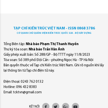
TẠP CHÍ KIẾN TRÚC VIỆT NAM - ISSN 0868 3786
CƠ QUAN CHỦ QUẢN: VIỆN KIẾN TRÚC QUỐC GIA - BỘ XÂY DỰNG
Tổng Biên tập:
Nhà báo Phạm Thị Thanh Huyền
Thư ký tòa soạn:
Nhà báo Trần Văn Ánh
Giấy phép xuất bản: Số 288/GP - Bộ TTTT ngày 11/8/2023
Tòa soạn: Số 389 phố Đội Cấn - phường Ngọc Hà - TP Hà Nội
Bản quyền thuộc về Tạp chí Kiến trúc Việt Nam. Ghi rõ nguồn khi lấy
lại thông tin từ Tạp chí điện tử này.
Điện thoại: 0243 762 0132
Hotline: 096 432 8383
Email: tcktvn@gmail.com
KẾT NỐI