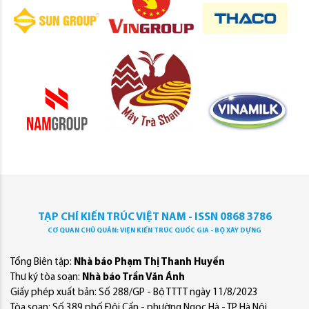
TẠP CHÍ KIẾN TRÚC VIỆT NAM - ISSN 0868 3786
CƠ QUAN CHỦ QUẢN: VIỆN KIẾN TRÚC QUỐC GIA - BỘ XÂY DỰNG
Tổng Biên tập:
Nhà báo Phạm Thị Thanh Huyền
Thư ký tòa soạn:
Nhà báo Trần Văn Ánh
Giấy phép xuất bản: Số 288/GP - Bộ TTTT ngày 11/8/2023
Tòa soạn: Số 389 phố Đội Cấn - phường Ngọc Hà - TP Hà Nội