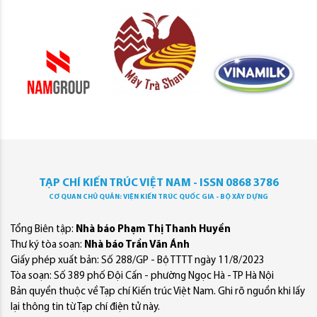
TẠP CHÍ KIẾN TRÚC VIỆT NAM - ISSN 0868 3786
CƠ QUAN CHỦ QUẢN: VIỆN KIẾN TRÚC QUỐC GIA - BỘ XÂY DỰNG
Tổng Biên tập:
Nhà báo Phạm Thị Thanh Huyền
Thư ký tòa soạn:
Nhà báo Trần Văn Ánh
Giấy phép xuất bản: Số 288/GP - Bộ TTTT ngày 11/8/2023
Tòa soạn: Số 389 phố Đội Cấn - phường Ngọc Hà - TP Hà Nội
Bản quyền thuộc về Tạp chí Kiến trúc Việt Nam. Ghi rõ nguồn khi lấy
lại thông tin từ Tạp chí điện tử này.