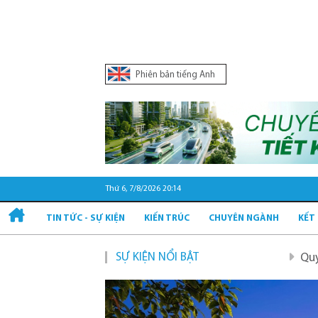
Phiên bản tiếng Anh
Thứ 6, 7/8/2026 20:14
TIN TỨC - SỰ KIỆN
KIẾN TRÚC
CHUYÊN NGÀNH
KẾT
SỰ KIỆN NỔI BẬT
Quy hoạch và phát tr