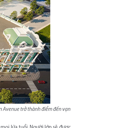
n Avenue trở thành điểm đến vạn
mọi lứa tuổi. Người lớn sẽ được