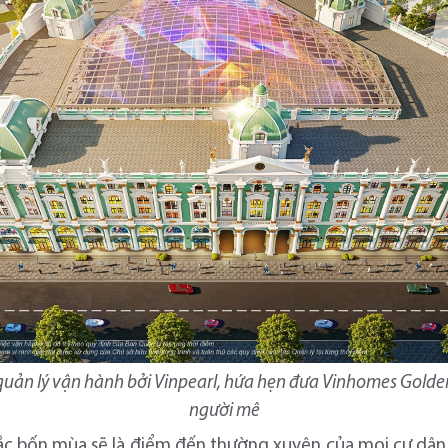
quản lý vận hành bởi Vinpearl, hứa hẹn đưa Vinhomes Golde
người mê
ắc bốn mùa sẽ là điểm đến thường xuyên của mọi cư dân 