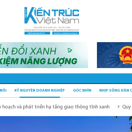
 NỐI
KỶ NGUYÊN DOANH NGHIỆP
GÓC NHÌN
NHỊP SỐNG DÂN 
iển hạ tầng giao thông tĩnh xanh
Quy hoạch Hà Nội tầm