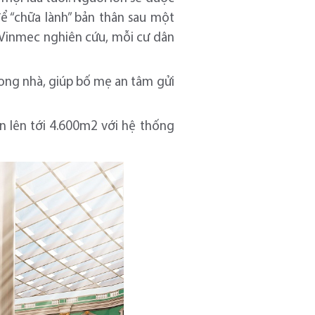
ể “chữa lành” bản thân sau một
 Vinmec nghiên cứu, mỗi cư dân
trong nhà, giúp bố mẹ an tâm gửi
n lên tới 4.600m2 với hệ thống