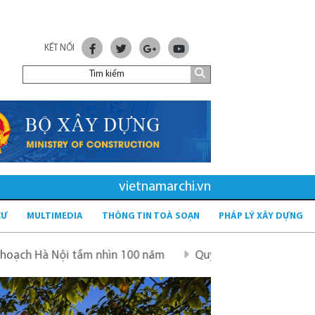
KẾT NỐI
vietnamarchi.vn
CƯ
MULTIMEDIA
THÔNG TIN TOÀ SOẠN
PHÁP LÝ XÂY DỰNG
 nhìn 100 năm
Quy hoạch mới sau sáp nhập tỉnh - tầm nh