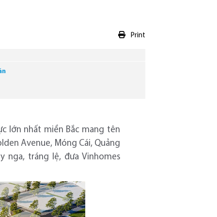
Print
án
hực lớn nhất miền Bắc mang tên
olden Avenue, Móng Cái, Quảng
y nga, tráng lệ, đưa Vinhomes