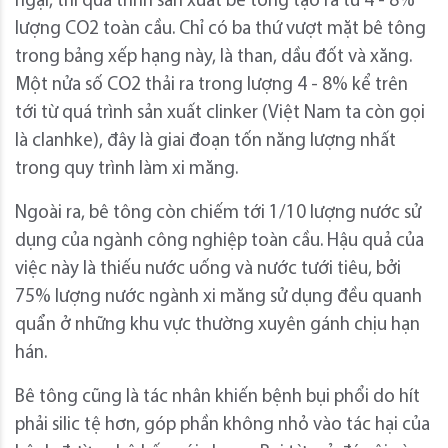
ngại, thì quá trình sản xuất bê tông tạo ra từ 4 - 8%
lượng CO2 toàn cầu. Chỉ có ba thứ vượt mặt bê tông
trong bảng xếp hạng này, là than, dầu đốt và xăng.
Một nửa số CO2 thải ra trong lượng 4 - 8% kể trên
tới từ quá trình sản xuất clinker (Việt Nam ta còn gọi
là clanhke), đây là giai đoạn tốn năng lượng nhất
trong quy trình làm xi măng.
Ngoài ra, bê tông còn chiếm tới 1/10 lượng nước sử
dụng của ngành công nghiệp toàn cầu. Hậu quả của
việc này là thiếu nước uống và nước tưới tiêu, bởi
75% lượng nước ngành xi măng sử dụng đều quanh
quẩn ở những khu vực thường xuyên gánh chịu hạn
hán.
Bê tông cũng là tác nhân khiến bệnh bụi phổi do hít
phải silic tệ hơn, góp phần không nhỏ vào tác hại của