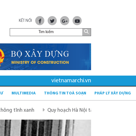
KẾT NỐI
vietnamarchi.vn
CƯ
MULTIMEDIA
THÔNG TIN TOÀ SOẠN
PHÁP LÝ XÂY DỰNG
xanh
Quy hoạch Hà Nội tầm nhìn 100 năm
Quy hoạch