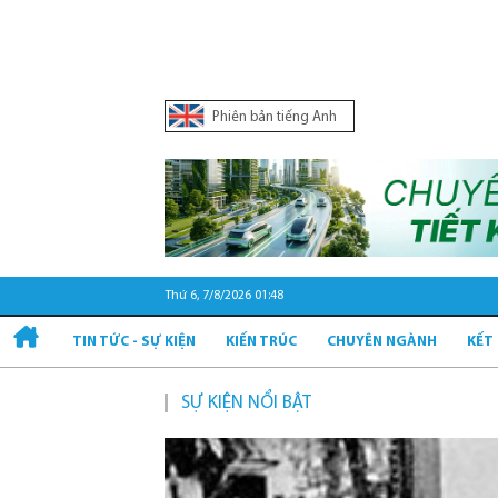
Phiên bản tiếng Anh
Thứ 6, 7/8/2026 01:48
TIN TỨC - SỰ KIỆN
KIẾN TRÚC
CHUYÊN NGÀNH
KẾT
SỰ KIỆN NỔI BẬT