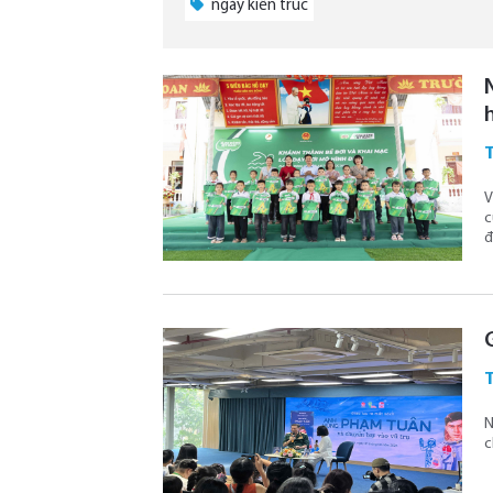
ngày kiến trúc
V
c
đ
N
c