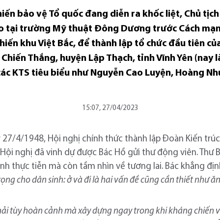
hiến bảo vệ Tổ quốc đang diễn ra khốc liệt, Chủ tịc
o tại trường Mỹ thuật Đông Dương trước Cách mạ
chiến khu Việt Bắc, để thành lập tổ chức đầu tiên củ
 Chiến Thắng, huyện Lập Thạch, tỉnh Vĩnh Yên (nay l
a các KTS tiêu biểu như Nguyễn Cao Luyện, Hoàng Nh
15:07, 27/04/2023
27/4/1948, Hội nghị chính thức thành lập Đoàn Kiến trúc 
 Hội nghị đã vinh dự được Bác Hồ gửi thư động viên. Thư B
tính thực tiễn mà còn tầm nhìn về tương lai. Bác khẳng địn
ọng cho dân sinh: ở và đi là hai vấn đề cũng cần thiết như ăn 
ải tùy hoàn cảnh mà xây dựng ngay trong khi kháng chiến v