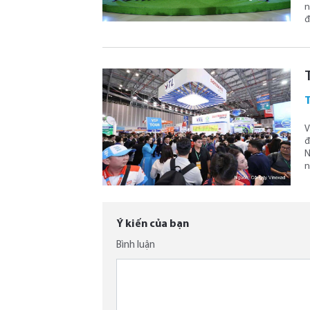
n
đ
V
đ
N
n
Ý kiến của bạn
Bình luận