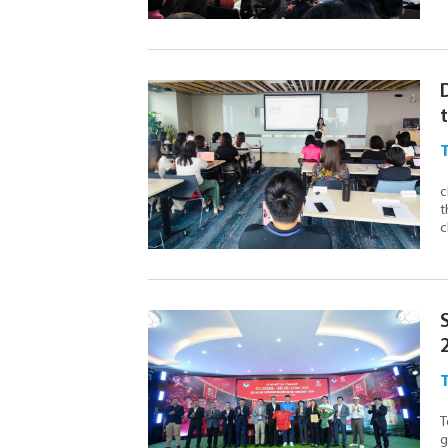
c
t
c
T
g