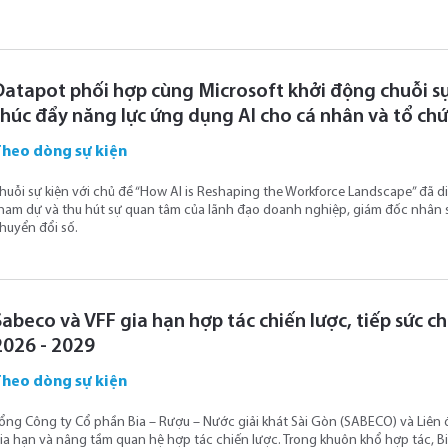
Datapot phối hợp cùng Microsoft khởi động chuỗi sự
thúc đẩy năng lực ứng dụng AI cho cá nhân và tổ ch
Theo dòng sự kiện
huỗi sự kiện với chủ đề “How AI is Reshaping the Workforce Landscape” đã di
ham dự và thu hút sự quan tâm của lãnh đạo doanh nghiệp, giám đốc nhân 
huyển đổi số.
Sabeco và VFF gia hạn hợp tác chiến lược, tiếp sức 
2026 - 2029
Theo dòng sự kiện
ổng Công ty Cổ phần Bia – Rượu – Nước giải khát Sài Gòn (SABECO) và Liên
ia hạn và nâng tầm quan hệ hợp tác chiến lược. Trong khuôn khổ hợp tác, Bi