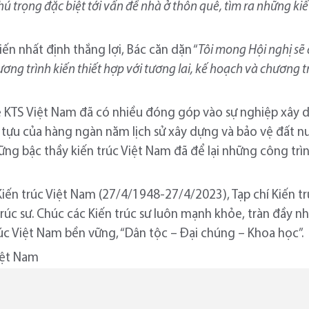
hú trọng đặc biệt tới vấn đề nhà ở thôn quê, tìm ra những ki
iến nhất định thắng lợi, Bác căn dặn “
Tôi mong Hội nghị sẽ 
hương trình kiến thiết hợp với tương lai, kế hoạch và chương 
ệ KTS Việt Nam đã có nhiều đóng góp vào sự nghiệp xây 
 tựu của hàng ngàn năm lịch sử xây dựng và bảo vệ đất n
ững bậc thầy kiến trúc Việt Nam đã để lại những công trìn
iến trúc Việt Nam (27/4/1948-27/4/2023), Tạp chí Kiến tr
trúc sư. Chúc các Kiến trúc sư luôn mạnh khỏe, tràn đầy n
c Việt Nam bền vững, “Dân tộc – Đại chúng – Khoa học”.
Việt Nam