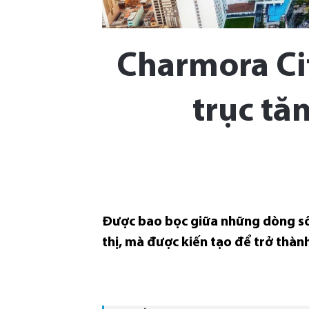
Charmora Cit
trục tă
Được bao bọc giữa những dòng sô
thị, mà được kiến tạo để trở thàn