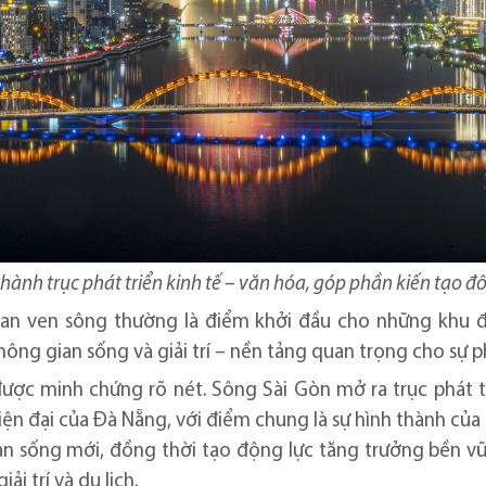
ành trục phát triển kinh tế – văn hóa, góp phần kiến tạo đô
an ven sông thường là điểm khởi đầu cho những khu đ
ng gian sống và giải trí – nền tảng quan trọng cho sự ph
 được minh chứng rõ nét. Sông Sài Gòn mở ra trục phát 
ện đại của Đà Nẵng, với điểm chung là sự hình thành của 
an sống mới, đồng thời tạo động lực tăng trưởng bền v
iải trí và du lịch.