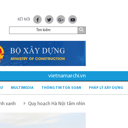
KẾT NỐI
vietnamarchi.vn
CƯ
MULTIMEDIA
THÔNG TIN TOÀ SOẠN
PHÁP LÝ XÂY DỰNG
hoạch Hà Nội tầm nhìn 100 năm
Quy hoạch mới sau sáp 