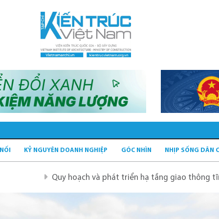
 NỐI
KỶ NGUYÊN DOANH NGHIỆP
GÓC NHÌN
NHỊP SỐNG DÂN 
 hoạch và phát triển hạ tầng giao thông tĩnh xanh
Quy 