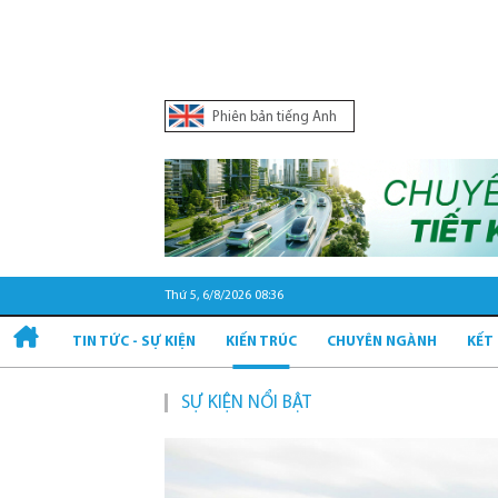
Phiên bản tiếng Anh
Thứ 5, 6/8/2026 08:36
TIN TỨC - SỰ KIỆN
KIẾN TRÚC
CHUYÊN NGÀNH
KẾT
SỰ KIỆN NỔI BẬT
Quy