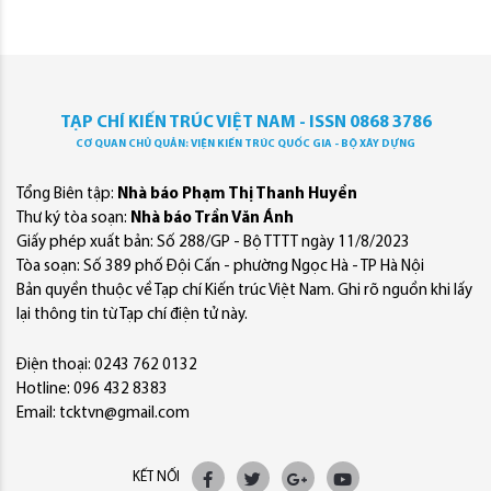
TẠP CHÍ KIẾN TRÚC VIỆT NAM - ISSN 0868 3786
CƠ QUAN CHỦ QUẢN: VIỆN KIẾN TRÚC QUỐC GIA - BỘ XÂY DỰNG
Tổng Biên tập:
Nhà báo Phạm Thị Thanh Huyền
Thư ký tòa soạn:
Nhà báo Trần Văn Ánh
Giấy phép xuất bản: Số 288/GP - Bộ TTTT ngày 11/8/2023
Tòa soạn: Số 389 phố Đội Cấn - phường Ngọc Hà - TP Hà Nội
Bản quyền thuộc về Tạp chí Kiến trúc Việt Nam. Ghi rõ nguồn khi lấy
lại thông tin từ Tạp chí điện tử này.
Điện thoại: 0243 762 0132
Hotline: 096 432 8383
Email: tcktvn@gmail.com
KẾT NỐI