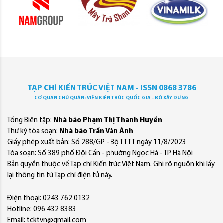
TẠP CHÍ KIẾN TRÚC VIỆT NAM - ISSN 0868 3786
CƠ QUAN CHỦ QUẢN: VIỆN KIẾN TRÚC QUỐC GIA - BỘ XÂY DỰNG
Tổng Biên tập:
Nhà báo Phạm Thị Thanh Huyền
Thư ký tòa soạn:
Nhà báo Trần Văn Ánh
Giấy phép xuất bản: Số 288/GP - Bộ TTTT ngày 11/8/2023
Tòa soạn: Số 389 phố Đội Cấn - phường Ngọc Hà - TP Hà Nội
Bản quyền thuộc về Tạp chí Kiến trúc Việt Nam. Ghi rõ nguồn khi lấy
lại thông tin từ Tạp chí điện tử này.
Điện thoại: 0243 762 0132
Hotline: 096 432 8383
Email: tcktvn@gmail.com