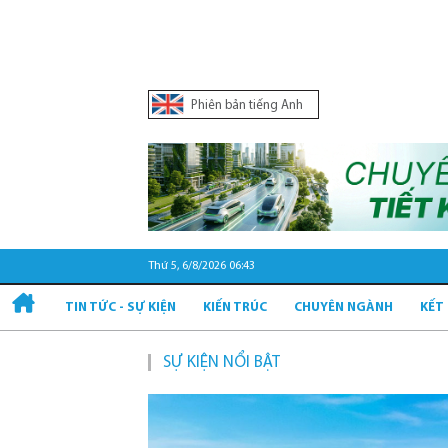
Phiên bản tiếng Anh
Thứ 5, 6/8/2026 06:43
TIN TỨC - SỰ KIỆN
KIẾN TRÚC
CHUYÊN NGÀNH
KẾT
SỰ KIỆN NỔI BẬT