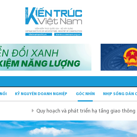
 NỐI
KỶ NGUYÊN DOANH NGHIỆP
GÓC NHÌN
NHỊP SỐNG DÂN 
Quy hoạch và phát triển hạ tầng giao thông tĩnh xanh