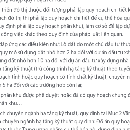
ựng và lập quy hoạch chi tiết.
triển đô thị thuộc đối tượng phải lập quy hoạch chi tiết 
ch đô thị thì phải lập quy hoạch chi tiết để cụ thể hóa 
y định phải lập quy hoạch phân khu), làm cơ sở để lập dự
 công việc khác theo quy định của pháp luật liên quan.
đáp ứng các điều kiện như: Lô đất do một chủ đầu tư th
quy mô sử dụng đất nhỏ hơn 2 ha đối với dự án đầu tư x
g đất nhỏ hơn 10 ha đối với dự án đầu tư xây dựng nhà m
 tầng kỹ thuật (trừ công trình hạ tầng kỹ thuật theo tuy
oạch tỉnh hoặc quy hoạch có tính chất kỹ thuật, chuyên
5 ha đối với các trường hợp còn lại;
 phân khu được phê duyệt hoặc đã có quy hoạch chung đ
phân khu…
ch chuyên ngành hạ tầng kỹ thuật, quy định tại Mục 2 Vă
h chuyên ngành hạ tầng kỹ thuật quy định: Đồ án quy ho