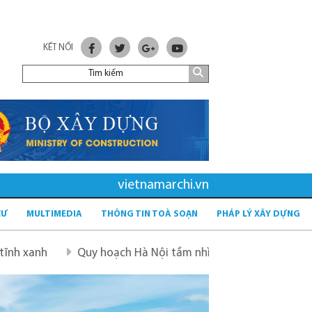
KẾT NỐI
vietnamarchi.vn
CƯ
MULTIMEDIA
THÔNG TIN TOÀ SOẠN
PHÁP LÝ XÂY DỰNG
Quy hoạch Hà Nội tầm nhìn 100 năm
Quy hoạch mới