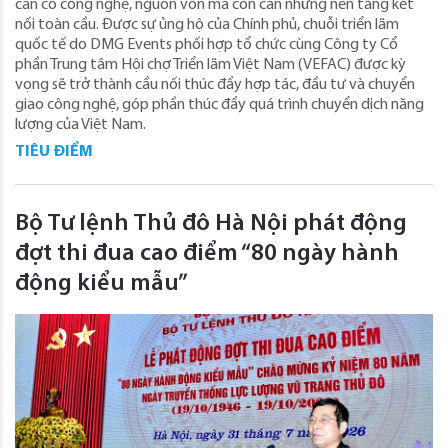
cần có công nghệ, nguồn vốn mà còn cần những nền tảng kết
nối toàn cầu. Được sự ủng hộ của Chính phủ, chuỗi triển lãm
quốc tế do DMG Events phối hợp tổ chức cùng Công ty Cổ
phần Trung tâm Hội chợ Triển lãm Việt Nam (VEFAC) được kỳ
vọng sẽ trở thành cầu nối thúc đẩy hợp tác, đầu tư và chuyển
giao công nghệ, góp phần thúc đẩy quá trình chuyển dịch năng
lượng của Việt Nam.
TIÊU ĐIỂM
Bộ Tư lệnh Thủ đô Hà Nội phát động
đợt thi đua cao điểm “80 ngày hành
động kiểu mẫu”