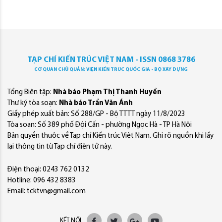
TẠP CHÍ KIẾN TRÚC VIỆT NAM - ISSN 0868 3786
CƠ QUAN CHỦ QUẢN: VIỆN KIẾN TRÚC QUỐC GIA - BỘ XÂY DỰNG
Tổng Biên tập:
Nhà báo Phạm Thị Thanh Huyền
Thư ký tòa soạn:
Nhà báo Trần Văn Ánh
Giấy phép xuất bản: Số 288/GP - Bộ TTTT ngày 11/8/2023
Tòa soạn: Số 389 phố Đội Cấn - phường Ngọc Hà - TP Hà Nội
Bản quyền thuộc về Tạp chí Kiến trúc Việt Nam. Ghi rõ nguồn khi lấy
lại thông tin từ Tạp chí điện tử này.
Điện thoại: 0243 762 0132
Hotline: 096 432 8383
Email: tcktvn@gmail.com
KẾT NỐI