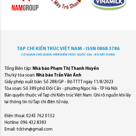
TẠP CHÍ KIẾN TRÚC VIỆT NAM - ISSN 0868 3786
CƠ QUAN CHỦ QUẢN: VIỆN KIẾN TRÚC QUỐC GIA - BỘ XÂY DỰNG
Tổng Biên tập:
Nhà báo Phạm Thị Thanh Huyền
Thư ký tòa soạn:
Nhà báo Trần Văn Ánh
Giấy phép xuất bản: Số 288/GP - Bộ TTTT ngày 11/8/2023
Tòa soạn: Số 389 phố Đội Cấn - phường Ngọc Hà - TP Hà Nội
Bản quyền thuộc về Tạp chí Kiến trúc Việt Nam. Ghi rõ nguồn khi lấy
lại thông tin từ Tạp chí điện tử này.
Điện thoại: 0243 762 0132
Hotline: 096 432 8383
Email: tcktvn@gmail.com