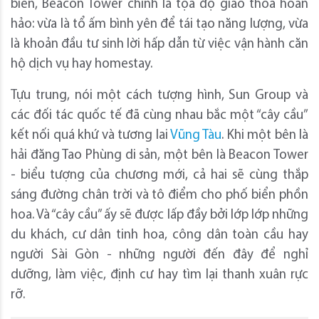
biển, Beacon Tower chính là tọa độ giao thoa hoàn
hảo: vừa là tổ ấm bình yên để tái tạo năng lượng, vừa
là khoản đầu tư sinh lời hấp dẫn từ việc vận hành căn
hộ dịch vụ hay homestay.
Tựu trung, nói một cách tượng hình, Sun Group và
các đối tác quốc tế đã cùng nhau bắc một “cây cầu”
kết nối quá khứ và tương lai
Vũng Tàu
. Khi một bên là
hải đăng Tao Phùng di sản, một bên là Beacon Tower
- biểu tượng của chương mới, cả hai sẽ cùng thắp
sáng đường chân trời và tô điểm cho phố biển phồn
hoa. Và “cây cầu” ấy sẽ được lấp đầy bởi lớp lớp những
du khách, cư dân tinh hoa, công dân toàn cầu hay
người Sài Gòn - những người đến đây để nghỉ
dưỡng, làm việc, định cư hay tìm lại thanh xuân rực
rỡ.