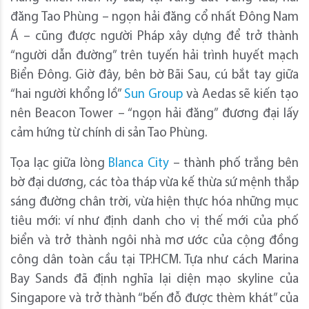
đăng Tao Phùng – ngọn hải đăng cổ nhất Đông Nam
Á – cũng được người Pháp xây dựng để trở thành
“người dẫn đường” trên tuyến hải trình huyết mạch
Biển Đông. Giờ đây, bên bờ Bãi Sau, cú bắt tay giữa
“hai người khổng lồ”
Sun Group
và Aedas sẽ kiến tạo
nên Beacon Tower – “ngọn hải đăng” đương đại lấy
cảm hứng từ chính di sản Tao Phùng.
Tọa lạc giữa lòng
Blanca City
– thành phố trắng bên
bờ đại dương, các tòa tháp vừa kế thừa sứ mệnh thắp
sáng đường chân trời, vừa hiện thực hóa những mục
tiêu mới: ví như định danh cho vị thế mới của phố
biển và trở thành ngôi nhà mơ ước của cộng đồng
công dân toàn cầu tại TP.HCM. Tựa như cách Marina
Bay Sands đã định nghĩa lại diện mạo skyline của
Singapore và trở thành “bến đỗ được thèm khát” của