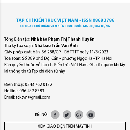
TẠP CHÍ KIẾN TRÚC VIỆT NAM - ISSN 0868 3786
CƠ QUAN CHỦ QUẢN: VIỆN KIẾN TRÚC QUỐC GIA - BỘ XÂY DỰNG
Tổng Biên tập:
Nhà báo Phạm Thị Thanh Huyền
Thư ký tòa soạn:
Nhà báo Trần Văn Ánh
Giấy phép xuất bản: Số 288/GP - Bộ TTTT ngày 11/8/2023
Tòa soạn: Số 389 phố Đội Cấn - phường Ngọc Hà - TP Hà Nội
Bản quyền thuộc về Tạp chí Kiến trúc Việt Nam. Ghi rõ nguồn khi lấy
lại thông tin từ Tạp chí điện tử này.
Điện thoại: 0243 762 0132
Hotline: 096 432 8383
Email: tcktvn@gmail.com
KẾT NỐI
XEM GIAO DIỆN TRÊN MÁY TÍNH