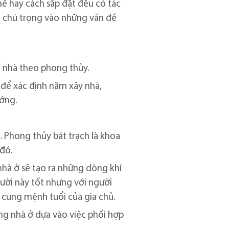
ể hay cách sắp đặt đều có tác
ần chú trọng vào những vấn đề
ế nhà theo phong thủy.
 để xác định năm xây nhà,
ớng.
à. Phong thủy bát trạch là khoa
đó.
nhà ở sẽ tạo ra những dòng khí
gười này tốt nhưng với người
m cung mệnh tuổi của gia chủ.
ng nhà ở dựa vào việc phối hợp