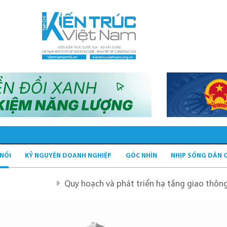
 NỐI
KỶ NGUYÊN DOANH NGHIỆP
GÓC NHÌN
NHỊP SỐNG DÂN 
Quy hoạch và phát triển hạ tầng giao thông tĩnh xanh