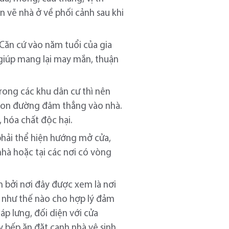
ản vẽ nhà ở về phối cảnh sau khi
 Căn cứ vào năm tuổi của gia
 giúp mang lại may mắn, thuận
Trong các khu dân cư thì nên
ó con đường đâm thẳng vào nhà.
, hóa chất độc hại.
phải thể hiện hướng mở cửa,
nhà hoặc tại các nơi có vòng
m bởi nơi đây được xem là nơi
ếp như thế nào cho hợp lý đảm
áp lưng, đối diện với cửa
ấy bếp ăn đặt cạnh nhà vệ sinh