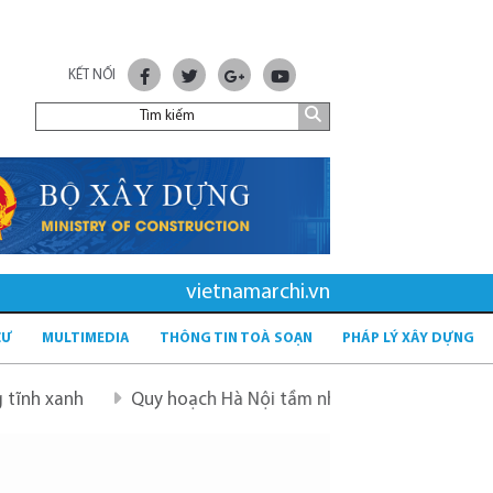
KẾT NỐI
vietnamarchi.vn
CƯ
MULTIMEDIA
THÔNG TIN TOÀ SOẠN
PHÁP LÝ XÂY DỰNG
Quy hoạch Hà Nội tầm nhìn 100 năm
Quy hoạch mới