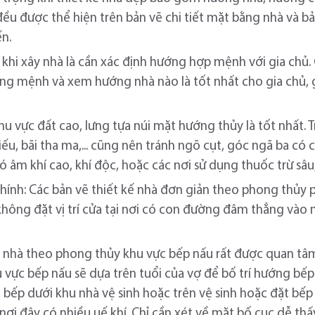
 đều được thể hiện trên bản vẽ chi tiết mặt bằng nhà và b
ến.
khi xây nhà là cần xác định hướng hợp mệnh với gia chủ.
ung mệnh và xem hướng nhà nào là tốt nhất cho gia chủ,
khu vực đất cao, lưng tựa núi mặt hướng thủy là tốt nhất. 
iếu, bãi tha ma,... cũng nên tránh ngõ cụt, góc ngã ba c
ó âm khí cao, khí độc, hoặc các nơi sử dụng thuốc trừ sâu
ính: Các bản vẽ thiết kế nhà đơn giản theo phong thủy 
không đặt vị trí cửa tại nơi có con đường đâm thẳng vào 
kế nhà theo phong thủy khu vực bếp nấu rất được quan tâ
hu vực bếp nấu sẽ dựa trên tuổi của vợ để bố trí hướng b
bếp dưới khu nhà vệ sinh hoặc trên vệ sinh hoặc đặt bếp 
 nơi đây có nhiều uế khí. Chỉ cần xét về mặt bố cục dễ th