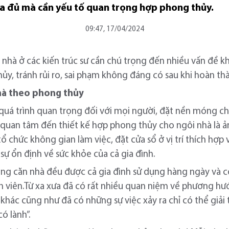
ưa đủ mà cần yếu tố quan trọng hợp phong thủy.
09:47, 17/04/2024
kế nhà ở các kiến trúc sư cần chú trọng đến nhiều vấn đề k
ủy, tránh rủi ro, sai phạm không đáng có sau khi hoàn th
nhà theo phong thủy
quá trình quan trọng đối với mọi người, đặt nền móng c
 quan tâm đến thiết kế hợp phong thủy cho ngôi nhà là ả
tổ chức không gian làm việc, đặt cửa sổ ở vị trí thích hợp
ự ổn định về sức khỏe của cả gia đình.
ng căn nhà đều được cả gia đình sử dụng hàng ngày và c
 viên.Từ xa xưa đã có rất nhiều quan niệm về phương hư
hác cũng như đã có những sự việc xảy ra chỉ có thể giải 
ó lành”.