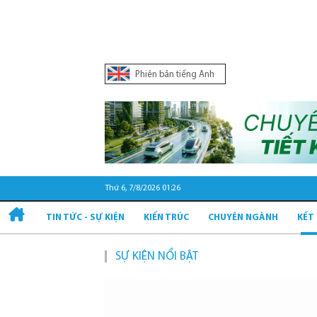
Phiên bản tiếng Anh
Thứ 6, 7/8/2026 01:26
TIN TỨC - SỰ KIỆN
KIẾN TRÚC
CHUYÊN NGÀNH
KẾT
SỰ KIỆN NỔI BẬT