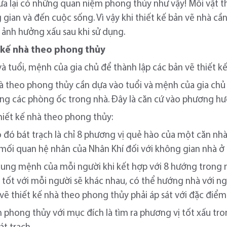
a lại có những quan niệm phong thủy như vậy! Mỗi vật th
gian và đến cuộc sống. Vì vậy khi thiết kế bản vẽ nhà c
ảnh hưởng xấu sau khi sử dụng.
t kế nhà theo phong thủy
à tuổi, mệnh của gia chủ để thành lập các bản vẽ thiết k
nhà theo phong thủy cần dựa vào tuổi và mệnh của gia chủ
g các phòng ốc trong nhà. Đây là căn cứ vào phương hư
hiết kế nhà theo phong thủy:
 Do đó bát trạch là chỉ 8 phương vị quẻ hào của một căn nh
mối quan hệ nhân của Nhân Khí đối với không gian nhà ở 
cung mệnh của mỗi người khi kết hợp với 8 hướng trong 
 tốt với mỗi người sẽ khác nhau, có thể hướng nhà với n
n vẽ thiết kế nhà theo phong thủy phải áp sát với đặc điể
phong thủy với mục đích là tìm ra phương vị tốt xấu tro